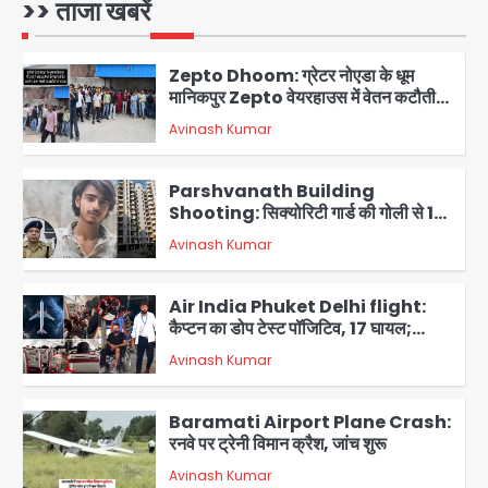
लोग परेशान
>> ताजा खबरें
Avinash Kumar
1
Zepto Dhoom: ग्रेटर नोएडा के धूम
मानिकपुर Zepto वेयरहाउस में वेतन कटौती
को लेकर 100 से ज्यादा कर्मचारियों का विरोध
Avinash Kumar
प्रदर्शन
2
Parshvanath Building
Shooting: सिक्योरिटी गार्ड की गोली से 17
वर्षीय किशोर की मौत
Avinash Kumar
3
Air India Phuket Delhi flight:
कैप्टन का डोप टेस्ट पॉजिटिव, 17 घायल;
DGCA जांच जारी
Avinash Kumar
4
Baramati Airport Plane Crash:
रनवे पर ट्रेनी विमान क्रैश, जांच शुरू
Avinash Kumar