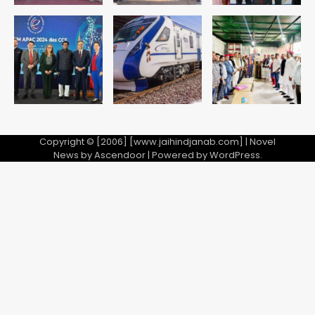
Baramati Airport Plane Crash:
रनवे पर ट्रेनी विमान क्रैश, जांच शुरू
Avinash Kumar
5
Copyright © [2006] [www.jaihindjanab.com] | Novel
News by
Ascendoor
| Powered by
WordPress
.