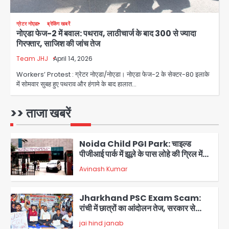
jai hind janab
5
ग्रेटर नोएडा
ब्रेकिंग खबरें
नोएडा फेज-2 में बवाल: पथराव, लाठीचार्ज के बाद 300 से ज्यादा
Noida Authority: जांच के घेरे में प्लानिंग
गिरफ्तार, साजिश की जांच तेज
विभाग, GM मीना भार्गव पर उठ रहे सवाल,
कार्रवाई में देरी पर भी चर्चा तेज
Team JHJ
April 14, 2026
jai hind janab
1
Workers’ Protest : ग्रेटर नोएडा/नोएडा। नोएडा फेज-2 के सेक्टर-80 इलाके
में सोमवार सुबह हुए पथराव और हंगामे के बाद हालात…
Noida News: गांजा तस्कर महिला से
सांठगांठ के आरोप में सिपाही गिरफ्तार, सेवा से
बर्खास्त, कई पुलिसकर्मियों में डर
>> ताजा खबरें
jai hind janab
2
Noida Child PGI Park: चाइल्ड
पीजीआई पार्क में झूले के पास लोहे की ग्रिल में
उतरा करंट, 7 साल के बच्चे की हालत गंभीर,
Avinash Kumar
बिजली विभाग पर लापरवाही का आरोप
3
Jharkhand PSC Exam Scam:
रांची में छात्रों का आंदोलन तेज, सरकार से
बातचीत को तैयार, रखीं दो बड़ी शर्तें
jai hind janab
4