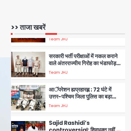
चोरी के माल की खरीद-फरोख्त करने
वाले गिरोह का भंडाफोड़
Team JHJ
2
>> ताजा खबरें
सरकारी भर्ती परीक्षाओं में नकल कराने
वाले अंतरराज्यीय गिरोह का भंडाफोड़,
मास्टरमाइंड समेत 7 गिरफ्तार
Team JHJ
3
आॅपरेशन ह्यप्रहारह्ण : 72 घंटे में
उत्तर-पश्चिम जिला पुलिस का बड़ा
एक्शन
Team JHJ
4
Sajid Rashidi’s
controversial: शिवभक्त नहीं,
आतंकवादी हैं’, मौलाना का कांवड़ियों पर
Avinash Kumar
5
विवादित बयान, BJP विधायक ने कराई
FIR, NSA की मांग
Har Ghar Tiranga