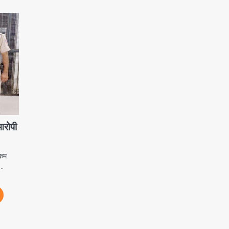
आरोपी
लकम
ी…