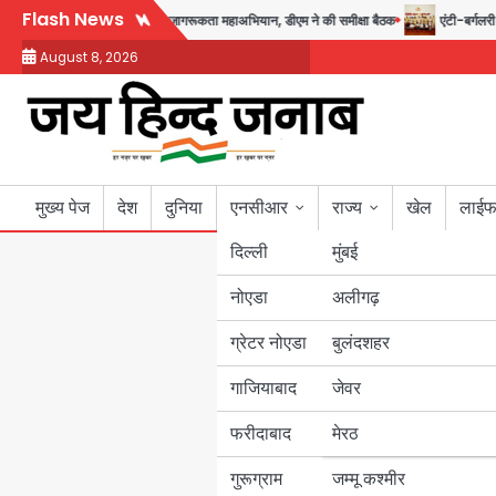
Skip
Flash News
त तक चलेगा जन-जागरूकता महाअभियान, डीएम ने की समीक्षा बैठक
एंटी-बर्गलरी सेल की बड़
to
August 8, 2026
content
मुख्य पेज
देश
दुनिया
एनसीआर
राज्य
खेल
लाईफ
दिल्ली
मुंबई
नोएडा
उत्तर प्रदेश
अलीगढ़
ग्रेटर नोएडा
बुलंदशहर
बिहार
गाजियाबाद
जेवर
पंजाब
फरीदाबाद
मेरठ
हरियाणा
गुरूग्राम
जम्मू कश्मीर