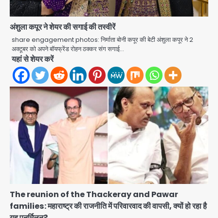
अंशुला कपूर ने शेयर की सगाई की तस्वीरें
share engagement photos: निर्माता बोनी कपूर की बेटी अंशुला कपूर ने 2
अक्टूबर को अपने बॉयफ्रेंड रोहन ठक्कर संग सगाई…
यहां से शेयर करें
Felix Hospital Noida: फेलिक्स
हॉस्पिटल और नोएडा लोक मंच की पहल, अब
सिर्फ 30 रुपये में मिलेगी 24 घंटे ऑनलाइन
Avinash Kumar
2
डॉक्टर परामर्श सुविधा
Noida Authority: कर्तव्यनिष्ठा की
मिसाल, मूसलाधार बारिश के बीच नोएडा
प्राधिकरण ने संभाला मोर्चा, सेक्टर 105
Avinash Kumar
आरडब्ल्यूए ने जताया आभार
3
Türkiye-Pakistan: मक्का में सऊदी,
तुर्की और पाकिस्तान का साझा रक्षा समझौता,
जानें इसके मायने
Avinash Kumar
The reunion of the Thackeray and Pawar
4
families: महाराष्ट्र की राजनीति में परिवारवाद की वापसी, क्यों हो रहा है
यह पुनर्मिलन?