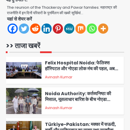
Greater Noida (Badalpur):
सरिया लदा कैंटर अनियंत्रित होकर घुसा
The reunion of the Thackeray and Pawar families: महाराष्ट्र की
किराना दुकान में , ड्राइवर की मौत
राजनीति में इन दिनों परिवारों के पुनर्मिलन की खबरें सुर्खियां…
Avinash Kumar
5
यहां से शेयर करें
Sajid Rashidi’s controversial:
शिवभक्त नहीं, आतंकवादी हैं’, मौलाना का
कांवड़ियों पर विवादित बयान, BJP विधायक ने
>> ताजा खबरें
Avinash Kumar
कराई FIR, NSA की मांग
1
Felix Hospital Noida: फेलिक्स
हॉस्पिटल और नोएडा लोक मंच की पहल, अब
सिर्फ 30 रुपये में मिलेगी 24 घंटे ऑनलाइन
Avinash Kumar
2
डॉक्टर परामर्श सुविधा
Noida Authority: कर्तव्यनिष्ठा की
मिसाल, मूसलाधार बारिश के बीच नोएडा
प्राधिकरण ने संभाला मोर्चा, सेक्टर 105
Avinash Kumar
आरडब्ल्यूए ने जताया आभार
3
Türkiye-Pakistan: मक्का में सऊदी,