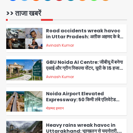
में 5 मिनट तक कांपी फ्लाइट, क्रू मेंबर्स को रीढ़
की हड्डी में गंभीर चोट; नागरिक उड्डयन मंत्री
>> ताजा खबरें
Avinash Kumar
पहुंचे अस्पताल
1
Road accidents wreak havoc
in Uttar Pradesh: अतीक अहमद के बेटे
अबान की मौत, हमीरपुर में बस-टैंकर भिड़ंत में
Avinash Kumar
तीन की जान गई
2
GBU Noida AI Centre: जीबीयू में बनेगा
एआई और ग्रीन स्किल्स सेंटर, यूपी के 15 हजार
युवाओं को मिलेगा फ्री ट्रेनिंग
Avinash Kumar
3
Noida Airport Elevated
Expressway: 50 किमी लंबे एलिवेटेड
एक्सप्रेसवे से दिल्ली-हरियाणा से सीधे जुड़ेगा
मोहम्मद इमरान
4
नोएडा एयरपोर्ट, 4000 करोड़ रुपये की लागत
से बनेगा 6-लेन एक्सप्रेसवे
Heavy rains wreak havoc in
Uttarakhand: भूस्खलन से यमुनोत्री,