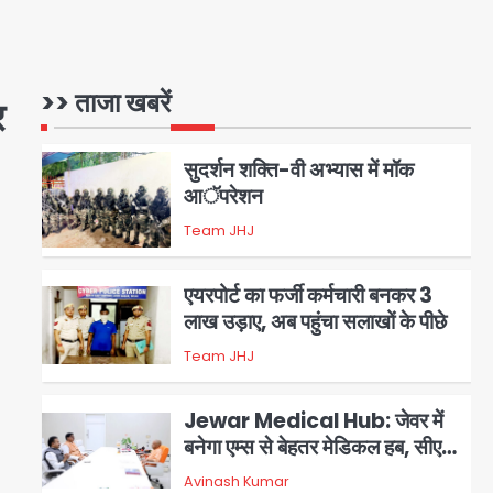
सहयोग
युवा इनोवेटरों की सोच से हाईटेक होगी
दिल्ली पुलिस
>> ताजा खबरें
र
Team JHJ
1
सुदर्शन शक्ति-वी अभ्यास में मॉक
आॅपरेशन
Team JHJ
2
एयरपोर्ट का फर्जी कर्मचारी बनकर 3
लाख उड़ाए, अब पहुंचा सलाखों के पीछे
Team JHJ
3
Jewar Medical Hub: जेवर में
बनेगा एम्स से बेहतर मेडिकल हब, सीएम
योगी को लिखा पत्र
Avinash Kumar
4