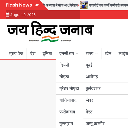
Skip
Flash News
पुलिस
सुदर्शन शक्ति-वी अभ्यास में मॉक आॅपरेशन
एयरपोर्ट का फर्जी कर्मचारी बनकर 3 ल
to
August 9, 2026
content
मुख्य पेज
देश
दुनिया
एनसीआर
राज्य
खेल
लाईफ
दिल्ली
मुंबई
नोएडा
उत्तर प्रदेश
अलीगढ़
ग्रेटर नोएडा
बुलंदशहर
बिहार
गाजियाबाद
जेवर
पंजाब
फरीदाबाद
मेरठ
हरियाणा
गुरूग्राम
जम्मू कश्मीर