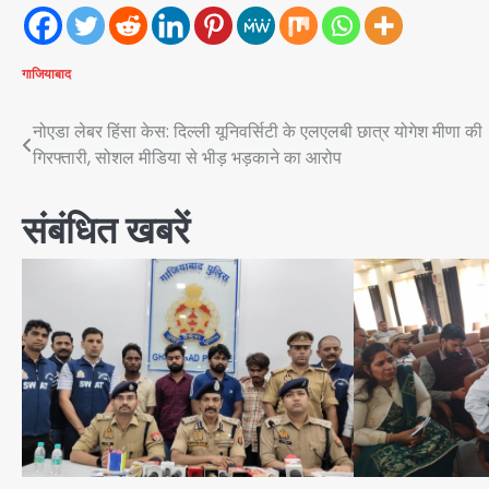
गाजियाबाद
Post
नोएडा लेबर हिंसा केस: दिल्ली यूनिवर्सिटी के एलएलबी छात्र योगेश मीणा की
गिरफ्तारी, सोशल मीडिया से भीड़ भड़काने का आरोप
navigation
संबंधित खबरें