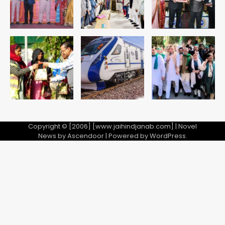
हिमाचल में मानसून का कहर: 145 सड़कें बंद,
224 ट्रांसफार्मर ठप, 798 करोड़ रुपये का
नुकसान
Team JHJ
5
Copyright © [2006] [www.jaihindjanab.com] | Novel
News by
Ascendoor
| Powered by
WordPress
.