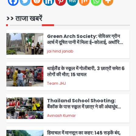
युवक की मौत के बाद भड़की हिंसा, उपद्रवियों ने
फूंकीं 10 गाड़ियां, ट्रैफिक पोस्ट और स्लीपर
jai hind janab
बस भी जलाई, NH-30 जाम
1
>> ताजा खबरें
Green Arch Society: सेविअर ग्रीन
आर्च में दूषित पानी में मिला ई-कोलाई, अथॉरिटी
ने शुरू की सैंपलिंग जांच
jai hind janab
2
थाईलैंड के स्कूल में गोलीबारी, 3 छात्रों समेत 6
लोगों की मौत; 15 घायल
Team JHJ
3
Thailand School Shooting:
बैंकॉक के पास स्कूल में छात्र ने की अंधाधुंध
फायरिंग, हमलावर सहित सात की मौत, 15
Avinash Kumar
घायल
4
हिमाचल में मानसून का कहर: 145 सड़कें बंद,
224 ट्रांसफार्मर ठप, 798 करोड़ रुपये का