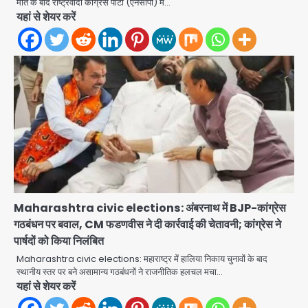
मौत के बाद राष्ट्रवादी कांग्रेस पार्टी (एनसीपी) में…
Green Arch Society: सेविअर ग्रीन
यहां से शेयर करें
आर्च में दूषित पानी में मिला ई-कोलाई, अथॉरिटी
ने शुरू की सैंपलिंग जांच
jai hind janab
2
थाईलैंड के स्कूल में गोलीबारी, 3 छात्रों समेत 6
लोगों की मौत; 15 घायल
Team JHJ
3
Thailand School Shooting:
बैंकॉक के पास स्कूल में छात्र ने की अंधाधुंध
फायरिंग, हमलावर सहित सात की मौत, 15
Avinash Kumar
घायल
4
Maharashtra civic elections: अंबरनाथ में BJP-कांग्रेस
गठबंधन पर बवाल, CM फडणवीस ने दी कार्रवाई की चेतावनी; कांग्रेस ने
हिमाचल में मानसून का कहर: 145 सड़कें बंद,
224 ट्रांसफार्मर ठप, 798 करोड़ रुपये का
पार्षदों को किया निलंबित
नुकसान
Maharashtra civic elections: महाराष्ट्र में हालिया निकाय चुनावों के बाद
Team JHJ
5
स्थानीय स्तर पर बने असामान्य गठबंधनों ने राजनीतिक हलचल मचा…
यहां से शेयर करें
Patna violence: पटना में सड़क हादसे में