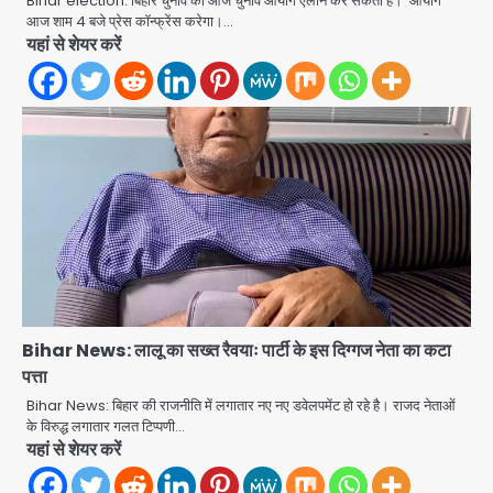
Bihar election: बिहार चुनाव का आज चुनाव आयोग एलान कर सकता है। आयोग
आज शाम 4 बजे प्रेस कॉन्फ्रेंस करेगा।…
यहां से शेयर करें
Bihar News: लालू का सख्त रैवयाः पार्टी के इस दिग्गज नेता का कटा
पत्ता
Baramati Airport Plane Crash:
Bihar News: बिहार की राजनीति में लगातार नए नए डवेलपमेंट हो रहे है। राजद नेताओं
रनवे पर ट्रेनी विमान क्रैश, जांच शुरू
के विरुद्ध लगातार गलत टिप्पणी…
Avinash Kumar
यहां से शेयर करें
2