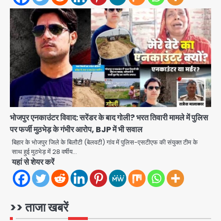
पुणे में प्रशिक्षण विमान हादसे का शिकार, कोई
हताहत नहीं
Team JHJ
3
Greater Noida Gas
Connection Fraud: बुजुर्ग से वीडियो
कॉल पर 9.77 लाख की साइबर फ्रॉड
Avinash Kumar
4
Taylor Swift: ट्रंप कैंपेन-व्हाइट हाउस
भोजपुर एनकाउंटर विवाद: सरेंडर के बाद गोली? भरत तिवारी मामले में पुलिस
पोस्ट से हटाए गए गाने, जानें पूरा विवाद
पर फर्जी मुठभेड़ के गंभीर आरोप, BJP में भी सवाल
Avinash Kumar
5
बिहार के भोजपुर जिले के बिलौटी (बेलवटी) गांव में पुलिस-एसटीएफ की संयुक्त टीम के
साथ हुई मुठभेड़ में 28 वर्षीय…
यहां से शेयर करें
Air India Phuket Delhi flight:
कैप्टन का डोप टेस्ट पॉजिटिव, 17 घायल;
DGCA जांच जारी
Avinash Kumar
1
>> ताजा खबरें
Baramati Airport Plane Crash: