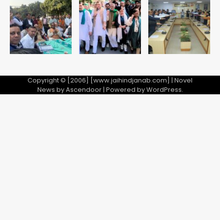
5
Copyright © [2006] [www.jaihindjanab.com] | Novel
News by
Ascendoor
| Powered by
WordPress
.