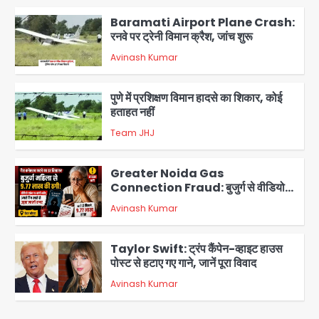
रनवे पर ट्रेनी विमान क्रैश, जांच शुरू
Avinash Kumar
2
पुणे में प्रशिक्षण विमान हादसे का शिकार, कोई
हताहत नहीं
Team JHJ
3
Greater Noida Gas
Connection Fraud: बुजुर्ग से वीडियो
कॉल पर 9.77 लाख की साइबर फ्रॉड
Avinash Kumar
4
Taylor Swift: ट्रंप कैंपेन-व्हाइट हाउस
पोस्ट से हटाए गए गाने, जानें पूरा विवाद
Avinash Kumar
5
Air India Phuket Delhi flight:
कैप्टन का डोप टेस्ट पॉजिटिव, 17 घायल;