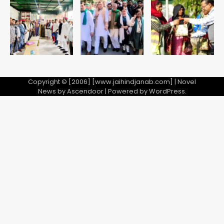
Copyright © [2006] [www.jaihindjanab.com] | Novel
News by
Ascendoor
| Powered by
WordPress
.