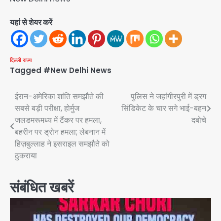
यहां से शेयर करें
दिल्ली
राज्य
Tagged
#New Delhi News
Post
ईरान-अमेरिका शांति समझौते की
पुलिस ने जहांगीरपुरी में ड्रग
सबसे बड़ी परीक्षा, होर्मुज
सिंडिकेट के चार सगे भाई-बहन
navigation
जलडमरूमध्य में टैंकर पर हमला,
दबोचे
बहरीन पर ड्रोन हमला; लेबनान में
हिज़बुल्लाह ने इसराइल समझौते को
ठुकराया
संबंधित खबरें