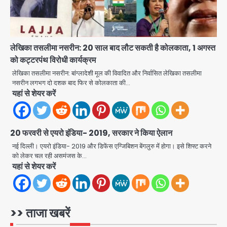
Brijbhushan sexual assault
case: बृजभूषण सिंह बोले- संसद जरूर
लौटूंगा, हुई चरित्र हत्या की कोशिश, प्रियंका
jai hind janab
3
गांधी को बरगलाया गया, यौन शोषण नहीं ‘गुड-
बैड टच’ का था मामला
लेखिका तसलीमा नसरीन: 20 साल बाद लौट सकती है कोलकाता, 1 अगस्त
Patna violence: पटना में सड़क हादसे में
को कट्टरपंथ विरोधी कार्यक्रम
युवक की मौत के बाद भड़की हिंसा, उपद्रवियों ने
लेखिका तसलीमा नसरीन: बांग्लादेशी मूल की विवादित और निर्वासित लेखिका तसलीमा
फूंकीं 10 गाड़ियां, ट्रैफिक पोस्ट और स्लीपर
jai hind janab
नसरीन लगभग दो दशक बाद फिर से कोलकाता की…
बस भी जलाई, NH-30 जाम
4
यहां से शेयर करें
Green Arch Society: सेविअर ग्रीन
आर्च में दूषित पानी में मिला ई-कोलाई, अथॉरिटी
ने शुरू की सैंपलिंग जांच
20 फरवरी से एयरो इंडिया- 2019, सरकार ने किया ऐलान
jai hind janab
5
नई दिल्ली। एयरो इंडिया- 2019 और डिफेंस एग्जिबिशन बेंगलुरु में होगा। इसे शिफ्ट करने
को लेकर चल रही असमंजस के…
Noida waterlogging: नोएडा में
यहां से शेयर करें
‘हाईटेक सिटी’ के दावों की खुली पोल,
सेक्टर-95 अंडरपास में 3-4 फीट भरा पानी,
Avinash Kumar
आधे घंटे तक फंसी रही एम्बुलेंस
1
>> ताजा खबरें
Gaur Chowk: चार मूर्ति चौक पर चलना
हुआ दुश्वार! उखड़ी सड़कें और जलभराव बना