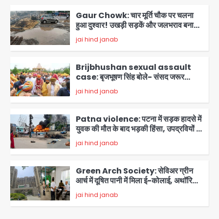
आफत, अंडरपास पर भी खतरा
jai hind janab
2
Brijbhushan sexual assault
case: बृजभूषण सिंह बोले- संसद जरूर
लौटूंगा, हुई चरित्र हत्या की कोशिश, प्रियंका
jai hind janab
3
गांधी को बरगलाया गया, यौन शोषण नहीं ‘गुड-
बैड टच’ का था मामला
Patna violence: पटना में सड़क हादसे में
युवक की मौत के बाद भड़की हिंसा, उपद्रवियों ने
फूंकीं 10 गाड़ियां, ट्रैफिक पोस्ट और स्लीपर
jai hind janab
बस भी जलाई, NH-30 जाम
4
Green Arch Society: सेविअर ग्रीन
आर्च में दूषित पानी में मिला ई-कोलाई, अथॉरिटी
ने शुरू की सैंपलिंग जांच
jai hind janab
5
Noida waterlogging: नोएडा में
‘हाईटेक सिटी’ के दावों की खुली पोल,
सेक्टर-95 अंडरपास में 3-4 फीट भरा पानी,