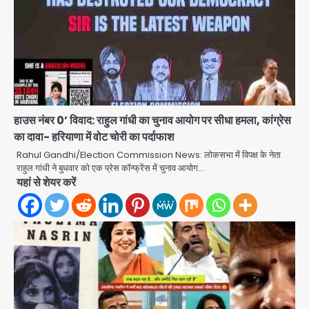
हाउस नंबर 0’ विवाद: राहुल गांधी का चुनाव आयोग पर सीधा हमला, कांग्रेस
का दावा- हरियाणा में वोट चोरी का पर्दाफाश
Rahul Gandhi/Election Commission News: लोकसभा में विपक्ष के नेता
राहुल गांधी ने बुधवार को एक प्रेस कॉन्फ्रेंस में चुनाव आयोग…
यहां से शेयर करें
Gaur Chowk: चार मूर्ति चौक पर चलना
हुआ दुश्वार! उखड़ी सड़कें और जलभराव बना
आफत, अंडरपास पर भी खतरा
jai hind janab
2