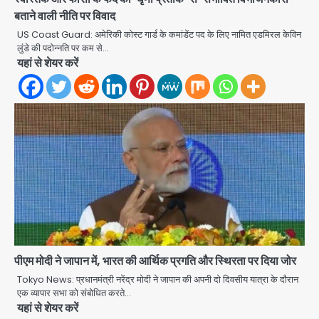
बताने वाली नीति पर विवाद
US Coast Guard: अमेरिकी कोस्ट गार्ड के कमांडेंट पद के लिए नामित एडमिरल केविन
लुंडे की पदोन्नति पर कम से…
यहां से शेयर करें
Road accidents wreak havoc
in Uttar Pradesh: अतीक अहमद के बेटे
पीएम मोदी ने जापान में, भारत की आर्थिक प्रगति और स्थिरता पर दिया जोर
अबान की मौत, हमीरपुर में बस-टैंकर भिड़ंत में
Avinash Kumar
तीन की जान गई
2
Tokyo News: प्रधानमंत्री नरेंद्र मोदी ने जापान की अपनी दो दिवसीय यात्रा के दौरान
एक व्यापार सभा को संबोधित करते…
यहां से शेयर करें
GBU Noida AI Centre: जीबीयू में बनेगा