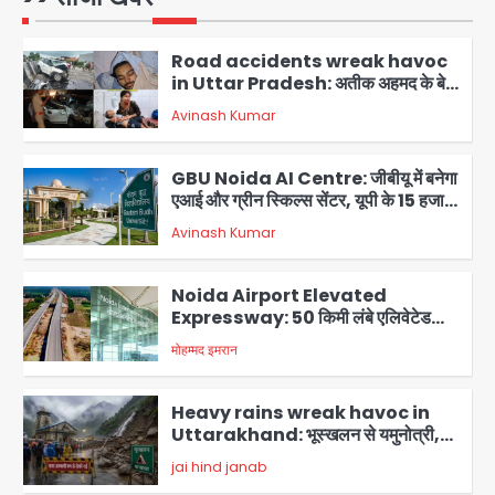
अबान की मौत, हमीरपुर में बस-टैंकर भिड़ंत में
Avinash Kumar
तीन की जान गई
2
GBU Noida AI Centre: जीबीयू में बनेगा
एआई और ग्रीन स्किल्स सेंटर, यूपी के 15 हजार
युवाओं को मिलेगा फ्री ट्रेनिंग
Avinash Kumar
3
Noida Airport Elevated
Expressway: 50 किमी लंबे एलिवेटेड
एक्सप्रेसवे से दिल्ली-हरियाणा से सीधे जुड़ेगा
मोहम्मद इमरान
4
नोएडा एयरपोर्ट, 4000 करोड़ रुपये की लागत
से बनेगा 6-लेन एक्सप्रेसवे
Heavy rains wreak havoc in
Uttarakhand: भूस्खलन से यमुनोत्री,
केदारनाथ और सिमली-ग्वालदम हाईवे बंद,
jai hind janab
चमोली-उत्तरकाशी में श्रद्धालु फंसे, नदियां खतरे
5
के निशान के पार
Air India Flight Turbulence: हवा
में 5 मिनट तक कांपी फ्लाइट, क्रू मेंबर्स को रीढ़
की हड्डी में गंभीर चोट; नागरिक उड्डयन मंत्री
Avinash Kumar