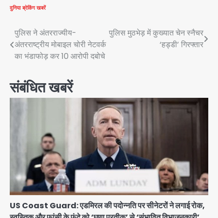
दुनिया
ब्रेकिंग खबरें
Post
पुलिस ने अंतरराज्यीय-
पुलिस मुठभेड़ में कुख्यात चेन स्नैचर
अंतरराष्ट्रीय मोबाइल चोरी नेटवर्क
‘हड्डी’ गिरफ्तार
navigation
का भंडाफोड़ कर 10 आरोपी दबोचे
संबंधित खबरें
US Coast Guard: एडमिरल की पदोन्नति पर सीनेटरों ने लगाई रोक,
स्वस्तिक और फांसी के फंदे को ‘घृणा प्रतीक’ से ‘संभावित विभाजनकारी’