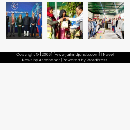
Copyright © [2006] [www.jaihindjanab.com] | Novel
News by
Ascendoor
| Powered by
WordPress
.