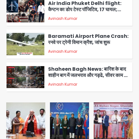
Air India Phuket Delhi flight:
कैप्टन का डोप टेस्ट पॉजिटिव, 17 घायल;
DGCA जांच जारी
Avinash Kumar
4
Baramati Airport Plane Crash:
रनवे पर ट्रेनी विमान क्रैश, जांच शुरू
Avinash Kumar
5
Shaheen Bagh News: बारिश के बाद
शाहीन बाग में जलभराव और गड्ढे, सीवर काम से
लोग परेशान
Avinash Kumar
1
Zepto Dhoom: ग्रेटर नोएडा के धूम
मानिकपुर Zepto वेयरहाउस में वेतन कटौती
को लेकर 100 से ज्यादा कर्मचारियों का विरोध
Avinash Kumar
प्रदर्शन
2
Parshvanath Building