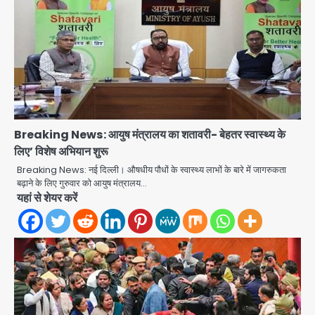
Zepto Dhoom: ग्रेटर नोएडा के धूम
मानिकपुर Zepto वेयरहाउस में वेतन कटौती
Breaking News: आयुष मंत्रालय का शतावरी- बेहतर स्वास्थ्य के
को लेकर 100 से ज्यादा कर्मचारियों का विरोध
लिए’ विशेष अभियान शुरू
Avinash Kumar
प्रदर्शन
2
Breaking News: नई दिल्ली। औषधीय पौधों के स्वास्थ्य लाभों के बारे में जागरुकता
बढ़ाने के लिए गुरुवार को आयुष मंत्रालय…
Parshvanath Building
यहां से शेयर करें
Shooting: सिक्योरिटी गार्ड की गोली से 17
वर्षीय किशोर की मौत
Avinash Kumar
3
Air India Phuket Delhi flight:
कैप्टन का डोप टेस्ट पॉजिटिव, 17 घायल;
DGCA जांच जारी
Avinash Kumar
4