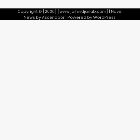
Copyright © [2006] [www.jaihindjanab.com] | Novel
News by
Ascendoor
| Powered by
WordPress
.