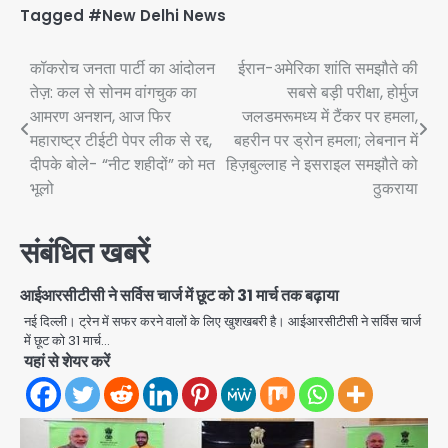
Tagged
#New Delhi News
Post
कॉकरोच जनता पार्टी का आंदोलन
ईरान-अमेरिका शांति समझौते की
तेज़: कल से सोनम वांगचुक का
सबसे बड़ी परीक्षा, होर्मुज
navigation
आमरण अनशन, आज फिर
जलडमरूमध्य में टैंकर पर हमला,
महाराष्ट्र टीईटी पेपर लीक से रद्द,
बहरीन पर ड्रोन हमला; लेबनान में
दीपके बोले- “नीट शहीदों” को मत
हिज़बुल्लाह ने इसराइल समझौते को
भूलो
ठुकराया
संबंधित खबरें
आईआरसीटीसी ने सर्विस चार्ज में छूट को 31 मार्च तक बढ़ाया
नई दिल्ली। ट्रेन में सफर करने वालों के लिए खुशखबरी है। आईआरसीटीसी ने सर्विस चार्ज
में छूट को 31 मार्च…
यहां से शेयर करें