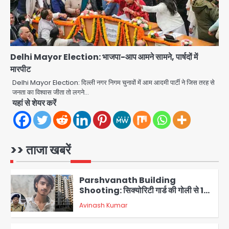
Baramati Airport Plane Crash:
रनवे पर ट्रेनी विमान क्रैश, जांच शुरू
Avinash Kumar
5
Delhi Mayor Election: भाजपा-आप आमने सामने, पार्षदों में
मारपीट
Shaheen Bagh News: बारिश के बाद
शाहीन बाग में जलभराव और गड्ढे, सीवर काम से
Delhi Mayor Election: दिल्ली नगर निगम चुनावों में आम आदमी पार्टी ने जिस तरह से
लोग परेशान
जनता का विश्वास जीता तो लगने…
Avinash Kumar
1
यहां से शेयर करें
Zepto Dhoom: ग्रेटर नोएडा के धूम
मानिकपुर Zepto वेयरहाउस में वेतन कटौती
को लेकर 100 से ज्यादा कर्मचारियों का विरोध
>> ताजा खबरें
Avinash Kumar
प्रदर्शन
2
Parshvanath Building
Shooting: सिक्योरिटी गार्ड की गोली से 17
वर्षीय किशोर की मौत
Avinash Kumar
3