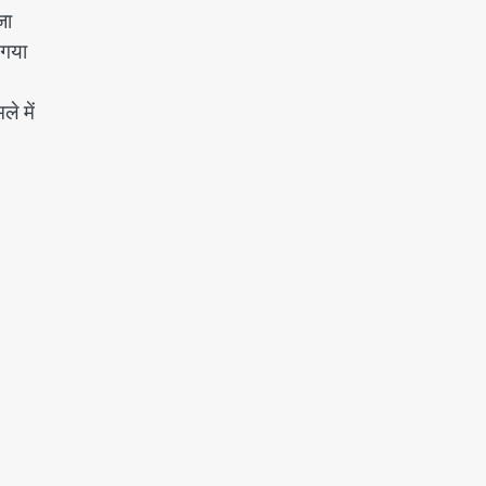
जा
 गया
े में