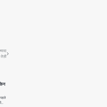
़्यादा
तेज़ी
मकिन
 पहले
ही…