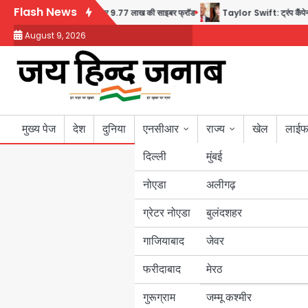
Skip
Flash News
 से वीडियो कॉल पर 9.77 लाख की साइबर फ्रॉड
Taylor Swift: ट्रंप कैंपेन-व्हाइट हाउस 
to
August 9, 2026
content
मुख्य पेज
देश
दुनिया
एनसीआर
राज्य
खेल
लाईफ
दिल्ली
मुंबई
नोएडा
उत्तर प्रदेश
अलीगढ़
ग्रेटर नोएडा
बुलंदशहर
बिहार
गाजियाबाद
जेवर
पंजाब
फरीदाबाद
मेरठ
हरियाणा
गुरूग्राम
जम्मू कश्मीर