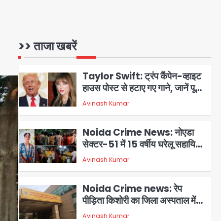
Greater Noida Gas
Connection Fraud: बुजुर्ग से
वीडियो कॉल पर 9.77 लाख की साइबर
>> ताजा खबरें
Avinash Kumar
1
फ्रॉड
Taylor Swift: ट्रंप कैंपेन-व्हाइट
हाउस पोस्ट से हटाए गए गाने, जानें पूरा
विवाद
Avinash Kumar
2
Noida Crime News: नोएडा
सेक्टर-51 में 15 वर्षीय घरेलू सहायिका
का शव पंखे से लटका मिला
Avinash Kumar
3
Noida Crime news: रेप
पीड़िता किशोरी का जिला अस्पताल में
हुआ गर्भपात, उधर सेक्टर-49 में
Avinash Kumar
4