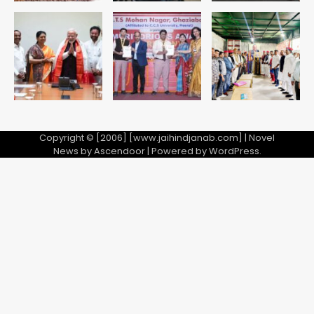
Atiq Ahmed : अबान के जनाजे में उमड़ी
भीड़, तोड़ी बैरिकेडिंग; लखनऊ जेल से लखनऊ
पहुंचा उमर
jai hind janab
5
Copyright © [2006] [www.jaihindjanab.com] | Novel
News by
Ascendoor
| Powered by
WordPress
.