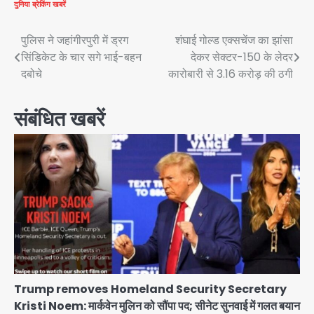
दुनिया
ब्रेकिंग खबरें
Post
पुलिस ने जहांगीरपुरी में ड्रग
शंघाई गोल्ड एक्सचेंज का झांसा
सिंडिकेट के चार सगे भाई-बहन
देकर सेक्टर-150 के लेदर
navigation
दबोचे
कारोबारी से 3.16 करोड़ की ठगी
संबंधित खबरें
Trump removes Homeland Security Secretary
Kristi Noem: मार्कवेन मुलिन को सौंपा पद; सीनेट सुनवाई में गलत बयान