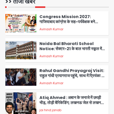
>> ताजा खबरें
पर उठे सवाल
1
Congress Mission 2027:
गाजियाबाद कांग्रेस के सह-पर्यवेक्षक बने
सतेन्द्र शर्मा, गौतमबुद्धनगर नेताओं ने जताया
Avinash Kumar
आभार
2
Noida Bal Bharati School
Notice: सेक्टर-21 के बाल भारती स्कूल में
बिना खिड़की-वेंटिलेशन बेसमेंट में चल रही थी
Avinash Kumar
8वीं की क्लास, NCPCR की शिकायत पर
3
भेजा नोटिस
Rahul Gandhi Prayagraj Visit:
राहुल गांधी प्रयागराज पहुंचे, साथ में प्रियंका की
बेटी मिराया; केपी ग्राउंड में छात्रों से संवाद,
Avinash Kumar
4
सिर्फ 5 हजार मौजूद
Atiq Ahmed : अबान के जनाजे में उमड़ी
भीड़, तोड़ी बैरिकेडिंग; लखनऊ जेल से लखनऊ
पहुंचा उमर
jai hind janab
5