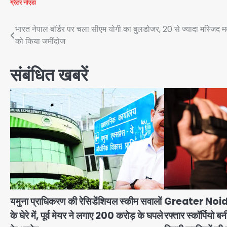
ग्रेटर नोएडा
Post
भारत नेपाल बॉर्डर पर चला सीएम योगी का बुलडोजर, 20 से ज्यादा मस्जिद म
को किया जमींदोज
navigation
संबंधित खबरें
यमुना प्राधिकरण की रेसिडेंशियल स्कीम सवालों
Greater Noid
के घेरे में, पूर्व मेयर ने लगाए 200 करोड़ के घपले
रफ्तार स्कॉर्पियो ब