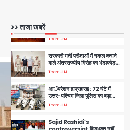
17 अगस्त तक चलेगा जन-जागरूकता
Avinash Kumar
महाअभियान, डीएम ने की समीक्षा बैठक
1
एंटी-बर्गलरी सेल की बड़ी कामयाबी,
>> ताजा खबरें
चोरी के माल की खरीद-फरोख्त करने
वाले गिरोह का भंडाफोड़
Team JHJ
2
सरकारी भर्ती परीक्षाओं में नकल कराने
वाले अंतरराज्यीय गिरोह का भंडाफोड़,
मास्टरमाइंड समेत 7 गिरफ्तार
Team JHJ
3
आॅपरेशन ह्यप्रहारह्ण : 72 घंटे में
उत्तर-पश्चिम जिला पुलिस का बड़ा
एक्शन
Team JHJ
4
Sajid Rashidi’s
controversial: शिवभक्त नहीं,