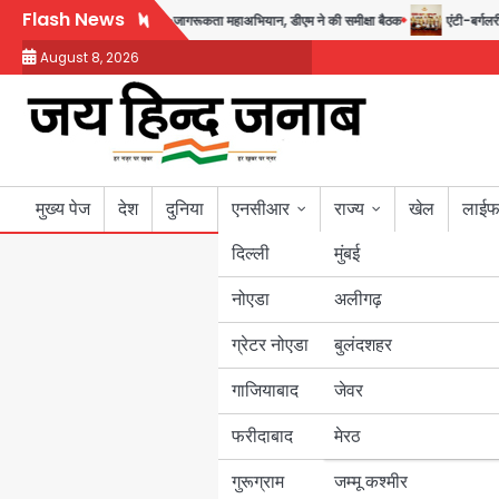
Skip
Flash News
अगस्त तक चलेगा जन-जागरूकता महाअभियान, डीएम ने की समीक्षा बैठक
एंटी-बर्गलरी सेल क
to
August 8, 2026
content
मुख्य पेज
देश
दुनिया
एनसीआर
राज्य
खेल
लाईफ
दिल्ली
मुंबई
नोएडा
उत्तर प्रदेश
अलीगढ़
ग्रेटर नोएडा
बुलंदशहर
बिहार
गाजियाबाद
जेवर
पंजाब
फरीदाबाद
मेरठ
हरियाणा
गुरूग्राम
जम्मू कश्मीर