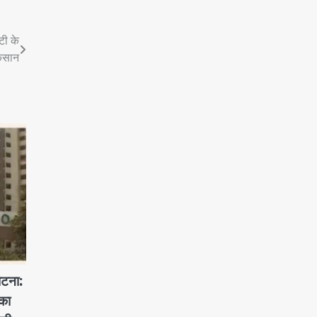
टी के
िसान
 घटना:
्का