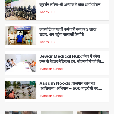
Team JHJ
2
एयरपोर्ट का फर्जी कर्मचारी बनकर 3 लाख
उड़ाए, अब पहुंचा सलाखों के पीछे
Team JHJ
3
Jewar Medical Hub: जेवर में बनेगा
एम्स से बेहतर मेडिकल हब, सीएम योगी को लिखा
पत्र
Avinash Kumar
4
Assam Floods: सलमान खान का
‘आशियाना’ अभियान – 500 बाढ़रोधी घर,
220 तैयार; जुबीन गर्ग की विरासत और बॉलीवुड
Avinash Kumar
सितारों का जमीनी सहयोग
5
युवा इनोवेटरों की सोच से हाईटेक होगी दिल्ली
पुलिस