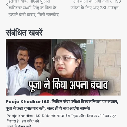
इंतजार खत्म, नोएडा पुलिस
लेने वालों की लगी कतार, 19
navigation
कमिश्नर लक्ष्मी सिंह के पिता के
प्लॉटों के लिए आए 231 आवेदन
हत्यारे दोषी करार, मिली उम्रकैद
संबंधित खबरें
Pooja Khedkar IAS: सिविल सेवा परीक्षा विश्वसनियता पर सवाल,
पूजा ने कहा गुनाहगार नही, जल्द ही ये सच आएंगा सामने!
Pooja Khedkar IAS: सिविल सेवा परीक्षा देश में एक परीक्षा जिस पर लोगों का अटूट
विश्वास है। इस परीक्षा को…