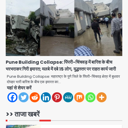
एयरपोर्ट का फर्जी कर्मचारी बनकर 3 लाख
उड़ाए, अब पहुंचा सलाखों के पीछे
Team JHJ
3
Jewar Medical Hub: जेवर में बनेगा
एम्स से बेहतर मेडिकल हब, सीएम योगी को लिखा
पत्र
Avinash Kumar
4
Pune Building Collapse: पिंपरी-चिंचवड़ में बारिश के बीच
Assam Floods: सलमान खान का
भरभराकर गिरी इमारत; मलबे में दबे 15 लोग, युद्धस्तर पर राहत कार्य जारी
‘आशियाना’ अभियान – 500 बाढ़रोधी घर,
220 तैयार; जुबीन गर्ग की विरासत और बॉलीवुड
Pune Building Collapse: महाराष्ट्र के पुणे जिले के पिंपरी-चिंचवड़ क्षेत्र में बुधवार
Avinash Kumar
सितारों का जमीनी सहयोग
5
दोपहर भारी बारिश के बीच एक इमारत का…
यहां से शेयर करें
युवा इनोवेटरों की सोच से हाईटेक होगी दिल्ली
पुलिस
Team JHJ
>> ताजा खबरें
1
सुदर्शन शक्ति-वी अभ्यास में मॉक आॅपरेशन