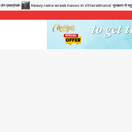
Heavy rains wreak havoc in Uttarakhand: भूस्खलन से यमुनोत्री, केदारनाथ और सिमली-ग