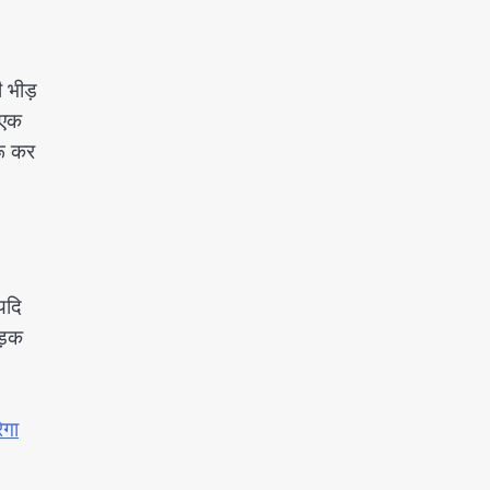
 भीड़
 एक
रू कर
यदि
सड़क
ेगा