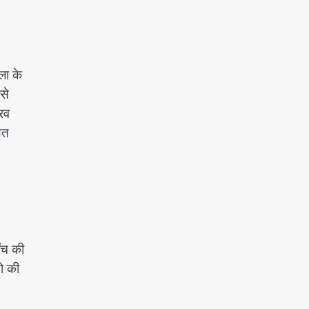
ला के
से
रव
ित
ँच की
ो की