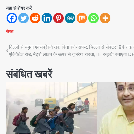
यहां से शेयर करें
नोएडा
Post
दिल्ली से यमुना एक्सप्रेसवे तक बिना रुके सफर, चिल्ला से सेक्टर-94 तक 
एलिवेटेड रोड, मेट्रो लाइन के ऊपर से गुजरेगा रास्ता, IIT रुड़की बनाएगा 
navigation
संबंधित खबरें