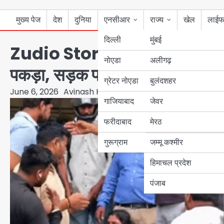
मुख्य पेज
देश
दुनिया
एनसीआर
राज्य
खेल
लाईफ
दिल्ली
मुंबई
Zudio Stores पर हाई-वोल्टेज ड्राम
नोएडा
उत्तर प्रदेश
अलीगढ़
पकड़ा, सड़क पर जमकर चले लात-घूंसे,
ग्रेटर नोएडा
बुलंदशहर
बिहार
June 6, 2026
Avinash Kumar
गाजियाबाद
जेवर
पंजाब
फरीदाबाद
मेरठ
हरियाणा
गुरूग्राम
जम्मू कश्मीर
हिमाचल प्रदेश
पंजाब