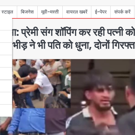
 स्टाइल
बिजनेस
मूवी-मस्ती
वायरल खबरें
ई-पेपर
संपर्क करें
ा: प्रेमी संग शॉपिंग कर रही पत्नी क
 भीड़ ने भी पति को धुना, दोनों गिरफ्त