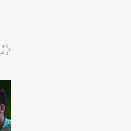
ल बनी
म्मीद