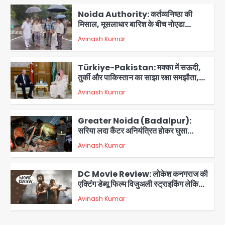
Noida Authority: कर्तव्यनिष्ठा की
मिसाल, मूसलाधार बारिश के बीच नोएडा
प्राधिकरण ने संभाला मोर्चा, सेक्टर 105
Avinash Kumar
आरडब्ल्यूए ने जताया आभार
2
Türkiye-Pakistan: मक्का में सऊदी,
तुर्की और पाकिस्तान का साझा रक्षा समझौता,
जानें इसके मायने
Avinash Kumar
3
Greater Noida (Badalpur):
सरिया लदा कैंटर अनियंत्रित होकर घुसा
किराना दुकान में , ड्राइवर की मौत
Avinash Kumar
4
DC Movie Review: लोकेश कनगराज की
एक्टिंग डेब्यू फिल्म विजुअली स्ट्राइकिंग लेकिन
स्क्रीनप्ले में कमजोर, लेकिन कहानी अधूरी रह
Avinash Kumar
5
गई, 3 स्टार रेटिंग