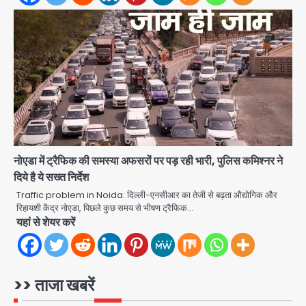
आरडब्ल्यूए ने जताया आभार
2
Türkiye-Pakistan: मक्का में सऊदी,
तुर्की और पाकिस्तान का साझा रक्षा समझौता,
जानें इसके मायने
Avinash Kumar
3
Greater Noida (Badalpur):
सरिया लदा कैंटर अनियंत्रित होकर घुसा
किराना दुकान में , ड्राइवर की मौत
Avinash Kumar
4
नोएडा में ट्रैफिक की समस्या अफसरों पर पड़ रही भारी, पुलिस कमिश्नर ने
दिये है ये सख्त निर्देश
DC Movie Review: लोकेश कनगराज की
एक्टिंग डेब्यू फिल्म विजुअली स्ट्राइकिंग लेकिन
Traffic problem in Noida: दिल्ली-एनसीआर का तेजी से बढ़ता औद्योगिक और
स्क्रीनप्ले में कमजोर, लेकिन कहानी अधूरी रह
रिहायशी केंद्र नोएडा, पिछले कुछ समय से भीषण ट्रैफिक…
Avinash Kumar
5
गई, 3 स्टार रेटिंग
यहां से शेयर करें
Felix Hospital Noida: फेलिक्स
हॉस्पिटल और नोएडा लोक मंच की पहल, अब
सिर्फ 30 रुपये में मिलेगी 24 घंटे ऑनलाइन
>> ताजा खबरें
Avinash Kumar
1
डॉक्टर परामर्श सुविधा