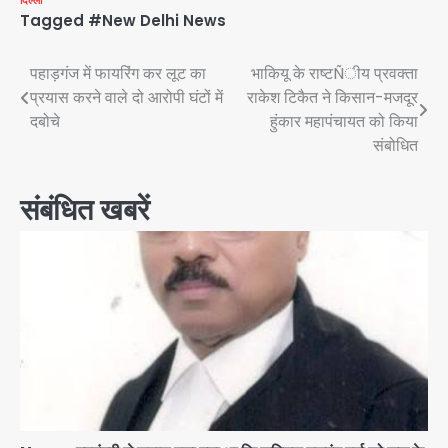
Tagged
#New Delhi News
Post
पहाड़गंज में फायरिंग कर लूट का
भाकियू के राष्टÑीय प्रवक्ता
प्रयास करने वाले दो आरोपी घंटों में
राकेश टिकैत ने किसान-मजदूर
navigation
दबोचे
हुंकार महापंचायत को किया
संबोधित
संबंधित खबरें