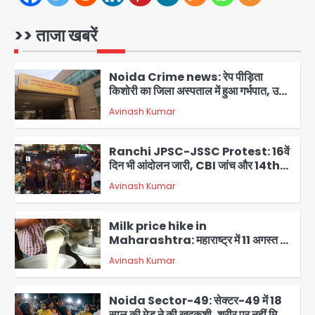
Noida Crime News: नोएडा सेक्टर-51
में 15 वर्षीय घरेलू सहायिका का शव पंखे से लटका
मिला
>> ताजा खबरें
Avinash Kumar
1
Noida Crime news: रेप पीड़िता
किशोरी का जिला अस्पताल में हुआ गर्भपात, उधर
सेक्टर-49 में महिला को मिली ब्लास्ट की धमकी
Avinash Kumar
2
Ranchi JPSC-JSSC Protest: 16वें
दिन भी आंदोलन जारी, CBI जांच और 14th
Exam रद्द करने की मांग
Avinash Kumar
3
Milk price hike in
Maharashtra: महाराष्ट्र में 11 अगस्त से
दूध के दाम 2 रुपये प्रति लीटर बढ़े
Avinash Kumar
4
Noida Sector-49: सेक्टर-49 में 18
साल की मेड ने की खुदकुशी, शरीर पर नहीं मिली