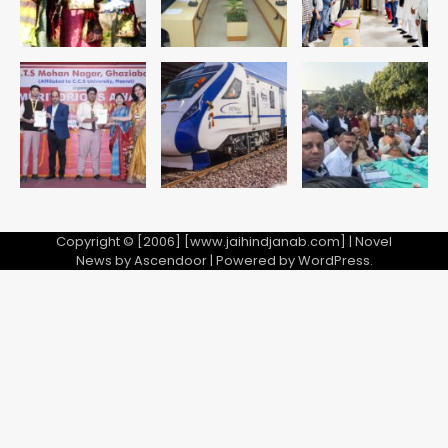
Avinash Kumar
4
Noida Sector-49: सेक्टर-49 में 18
साल की मेड ने की खुदकुशी, शरीर पर नहीं मिली
कोई बाहरी
Avinash Kumar
5
Copyright © [2006] [www.jaihindjanab.com] | Novel
News by
Ascendoor
| Powered by
WordPress
.