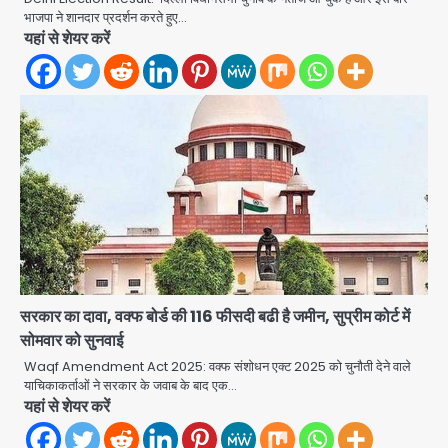
भाजपा ने शानदार प्रदर्शन करते हुए…
Noida Crime news: रेप पीड़िता
यहां से शेयर करें
किशोरी का जिला अस्पताल में हुआ गर्भपात, उधर
सेक्टर-49 में महिला को मिली ब्लास्ट की धमकी
Avinash Kumar
2
Ranchi JPSC-JSSC Protest: 16वें
दिन भी आंदोलन जारी, CBI जांच और 14th
Exam रद्द करने की मांग
Avinash Kumar
3
Milk price hike in
Maharashtra: महाराष्ट्र में 11 अगस्त से
दूध के दाम 2 रुपये प्रति लीटर बढ़े
Avinash Kumar
4
सरकार का दावा, वक्फ बोर्ड की 116 फीसदी बढी है जमीन, सुप्रीम कोर्ट में
सोमवार को सुनवाई
Noida Sector-49: सेक्टर-49 में 18
साल की मेड ने की खुदकुशी, शरीर पर नहीं मिली
Waqf Amendment Act 2025: वक्फ संशोधन एक्ट 2025 को चुनौती देने वाले
कोई बाहरी
याचिकाकर्ताओं ने सरकार के जवाब के बाद एक…
Avinash Kumar
5
यहां से शेयर करें