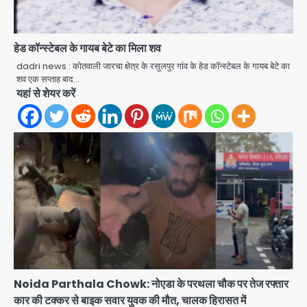
हेड कॉन्स्टेबल के गायब बेटे का मिला शव
dadri news : कोतवाली जारचा क्षेत्र के रसूलपुर गांव के हेड कॉन्स्टेबल के गायब बेटे का
शव एक सप्ताह बाद…
Jeff Bezos Liverpool stake
यहां से शेयर करें
deal: अमेजन फाउंडर और एडुआर्डो सावेरिन
का निवेश
Avinash Kumar
2
Student protest in Ranchi: छात्र
पुलिस से भिड़े, आंसू गैस और वाटर कैनन का
इस्तेमाल
Avinash Kumar
3
JP Greens Cosmos Society:
सुविधाओं के लिए संघर्ष कर रहे निवासी, गिरता
प्लास्टर और कमजोर सुरक्षा बनी बड़ी चुनौती
Avinash Kumar
4
Noida Parthala Chowk: नोएडा के परथला चौक पर तेज रफ्तार
कार की टक्कर से बाइक सवार युवक की मौत, चालक हिरासत में
Greater Noida: बाइक सवार को बचाते