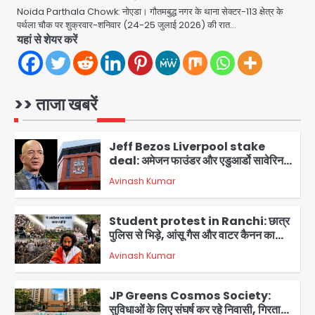
समय निर्माणाधीन नाले में गिरी कार, ड्राइवर
Noida Parthala Chowk: नोएडा। गौतमबुद्ध नगर के थाना सेक्टर-113 क्षेत्र के
बाल-बाल बचा
पर्थला चौक पर शुक्रवार-शनिवार (24-25 जुलाई 2026) की रात…
Avinash Kumar
यहां से शेयर करें
5
colombia earthquake: रिक्टर
स्केल पर 7.4 की तीव्रता, चोको प्रांत में
तबाही, बोगोटा से वेनेजुएला सीमा तक झटके
>> ताजा खबरें
Avinash Kumar
महसूस
1
Jeff Bezos Liverpool stake
deal: अमेजन फाउंडर और एडुआर्डो सावेरिन
का निवेश
Avinash Kumar
2
Student protest in Ranchi: छात्र
पुलिस से भिड़े, आंसू गैस और वाटर कैनन का
इस्तेमाल
Avinash Kumar
3
JP Greens Cosmos Society:
सुविधाओं के लिए संघर्ष कर रहे निवासी, गिरता