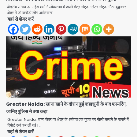
क्षेत्रीय सांसद डा. महेश शर्मा ने लोकसभा में अपने क्षेत्र नोएडा ग्रेटर नोएडा गौतमबुद्धनगर
क्षेत्र मे जो करोडों लोग आसियाना…
यहां से शेयर करें
एंटी-बर्गलरी सेल की बड़ी कामयाबी, चोरी के
माल की खरीद-फरोख्त करने वाले गिरोह का
भंडाफोड़
Team JHJ
2
सरकारी भर्ती परीक्षाओं में नकल कराने वाले
अंतरराज्यीय गिरोह का भंडाफोड़, मास्टरमाइंड
समेत 7 गिरफ्तार
Greater Noida: खाना खाने के दौरान हुई कहासुनी के बाद फायरिंग,
Team JHJ
जानिए पुलिस ने क्या कहा
3
Greater Noida: थाना जेवर पर क्षेत्र के अर्तगत एक युवक पर गोली चलाने के मामले में
आॅपरेशन ह्यप्रहारह्ण : 72 घंटे में उत्तर-पश्चिम
रिपोर्ट दर्ज कर ली गई।…
जिला पुलिस का बड़ा एक्शन
यहां से शेयर करें