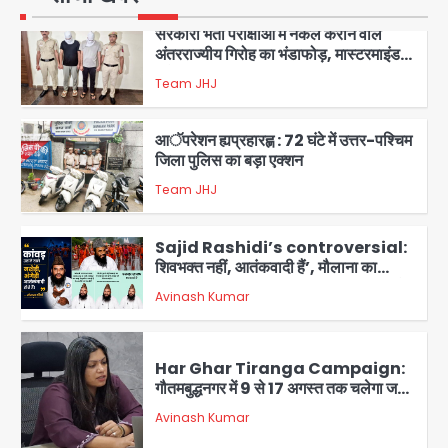
समेत 7 गिरफ्तार
Team JHJ
3
आॅपरेशन ह्यप्रहारह्ण : 72 घंटे में उत्तर-पश्चिम
जिला पुलिस का बड़ा एक्शन
Team JHJ
4
Sajid Rashidi’s controversial:
शिवभक्त नहीं, आतंकवादी हैं’, मौलाना का
कांवड़ियों पर विवादित बयान, BJP विधायक ने
Avinash Kumar
कराई FIR, NSA की मांग
5
Har Ghar Tiranga Campaign:
गौतमबुद्धनगर में 9 से 17 अगस्त तक चलेगा जन-
जागरूकता महाअभियान, डीएम ने की समीक्षा
Avinash Kumar
बैठक
1
एंटी-बर्गलरी सेल की बड़ी कामयाबी, चोरी के
माल की खरीद-फरोख्त करने वाले गिरोह का