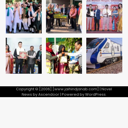
Copyright © [2006] [www.jaihindjanab.com] | Novel
News by
Ascendoor
| Powered by
WordPress
.