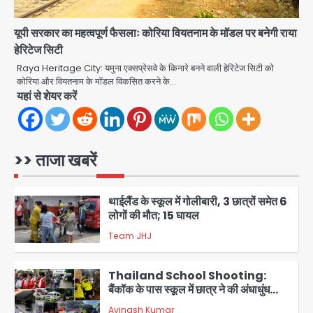
नुकसान
Team JHJ
4
यूपी सरकार का महत्वपूर्ण फैसलाः कोरिया वियतनाम के मॉडल पर बनेगी राया
हेरिटेज सिटी
नशे के कारोबार में कुछ पुलिस वालों ने किया था
इन्वेस्ट, प्रॉफिट के साथ लेते थे ब्याज!
Raya Heritage City: यमुना एक्सप्रेसवे के किनारे बनने वाली हेरिटेज सिटी को
कोरिया और वियतनाम के मॉडल विकसित करने के…
jai hind janab
5
यहां से शेयर करें
Green Arch Society: सेविअर ग्रीन
आर्च में दूषित पानी में मिला ई-कोलाई, अथॉरिटी
ने शुरू की सैंपलिंग जांच
>> ताजा खबरें
jai hind janab
1
थाईलैंड के स्कूल में गोलीबारी, 3 छात्रों समेत 6
लोगों की मौत; 15 घायल
Team JHJ
2
Thailand School Shooting:
बैंकॉक के पास स्कूल में छात्र ने की अंधाधुंध
फायरिंग, हमलावर सहित सात की मौत, 15
Avinash Kumar