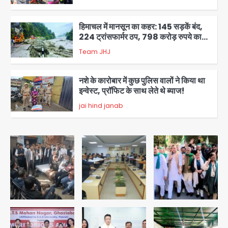
घायल
3
हिमाचल में मानसून का कहर: 145 सड़कें बंद,
224 ट्रांसफार्मर ठप, 798 करोड़ रुपये का
नुकसान
Team JHJ
4
नशे के कारोबार में कुछ पुलिस वालों ने किया था
इन्वेस्ट, प्रॉफिट के साथ लेते थे ब्याज!
jai hind janab
5
Green Arch Society: सेविअर ग्रीन
आर्च में दूषित पानी में मिला ई-कोलाई, अथॉरिटी
ने शुरू की सैंपलिंग जांच
jai hind janab
1
थाईलैंड के स्कूल में गोलीबारी, 3 छात्रों समेत 6
लोगों की मौत; 15 घायल
Team JHJ
2