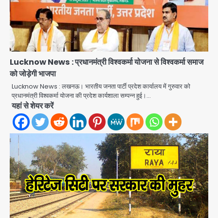
Lucknow News : प्रधानमंत्री विश्वकर्मा योजना से विश्वकर्मा समाज
को जोड़ेगी भाजपा
Lucknow News : लखनऊ। भारतीय जनता पार्टी प्रदेश कार्यालय में गुरुवार को
प्रधानमंत्री विश्वकर्मा योजना की प्रदेश कार्यशाला सम्पन्न हुई।…
थाईलैंड के स्कूल में गोलीबारी, 3 छात्रों समेत 6
यहां से शेयर करें
लोगों की मौत; 15 घायल
Team JHJ
2
Thailand School Shooting:
बैंकॉक के पास स्कूल में छात्र ने की अंधाधुंध
फायरिंग, हमलावर सहित सात की मौत, 15
Avinash Kumar
घायल
3
हिमाचल में मानसून का कहर: 145 सड़कें बंद,
224 ट्रांसफार्मर ठप, 798 करोड़ रुपये का