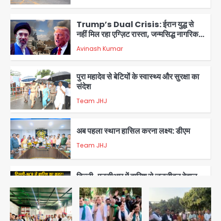
2
Trump’s Dual Crisis: ईरान युद्ध से
नहीं मिल रहा एग्ज़िट रास्ता, जन्मसिद्ध नागरिकता
पर सुप्रीम कोर्ट को दी फिर चुनौती
Avinash Kumar
3
पुरा महादेव से बेटियों के स्वास्थ्य और सुरक्षा का
संदेश
Team JHJ
4
अब पहला स्थान हासिल करना लक्ष्य: डीएम
Team JHJ
5
दिल्ली-एनसीआर में बारिश से जनजीवन बेहाल,
उत्तराखंड और यूपी में बाढ़ का कहर, गंगा समेत
कई नदियां उफान पर
मोहम्मद इमरान
1