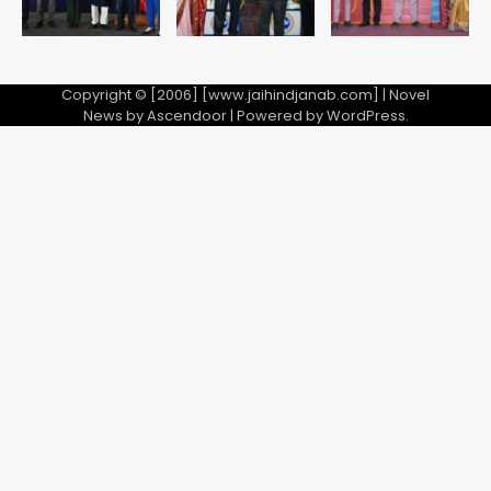
Copyright © [2006] [www.jaihindjanab.com] | Novel
News by
Ascendoor
| Powered by
WordPress
.