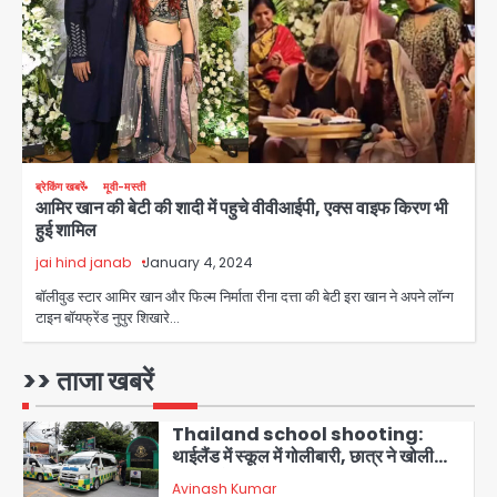
पर सुप्रीम कोर्ट को दी फिर चुनौती
Avinash Kumar
3
पुरा महादेव से बेटियों के स्वास्थ्य और सुरक्षा का
संदेश
Team JHJ
4
ब्रेकिंग खबरें
मूवी-मस्ती
आमिर खान की बेटी की शादी में पहुचे वीवीआईपी, एक्स वाइफ किरण भी
अब पहला स्थान हासिल करना लक्ष्य: डीएम
हुई शामिल
Team JHJ
jai hind janab
January 4, 2024
5
बाॅलीवुड स्टार आमिर खान और फिल्म निर्माता रीना दत्ता की बेटी इरा खान ने अपने लॉन्ग
दिल्ली-एनसीआर में बारिश से जनजीवन बेहाल,
टाइन बॉयफ्रेंड नुपुर शिखारे…
उत्तराखंड और यूपी में बाढ़ का कहर, गंगा समेत
कई नदियां उफान पर
मोहम्मद इमरान
>> ताजा खबरें
1
Thailand school shooting:
थाईलैंड में स्कूल में गोलीबारी, छात्र ने खोली
फायर, दो की मौत, कई घायल
Avinash Kumar