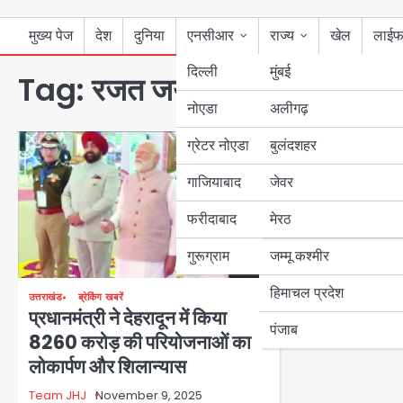
मुख्य पेज
देश
दुनिया
एनसीआर
राज्य
खेल
लाईफ
दिल्ली
मुंबई
Tag:
रजत जयंती वर्ष
नोएडा
उत्तर प्रदेश
अलीगढ़
ग्रेटर नोएडा
बुलंदशहर
बिहार
गाजियाबाद
जेवर
पंजाब
फरीदाबाद
मेरठ
हरियाणा
गुरूग्राम
जम्मू कश्मीर
हिमाचल प्रदेश
उत्तराखंड
ब्रेकिंग खबरें
प्रधानमंत्री ने देहरादून में किया
पंजाब
8260 करोड़ की परियोजनाओं का
लोकार्पण और शिलान्यास
Team JHJ
November 9, 2025