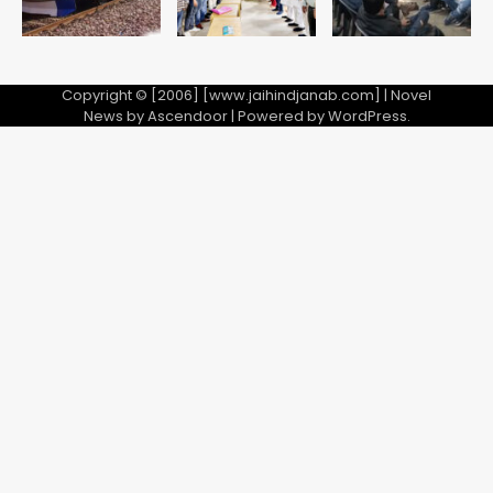
2
28 साल बाद कानून के शिकंजे में आया हत्या का
फरार आरोपी
Copyright © [2006] [www.jaihindjanab.com] | Novel
News by
Ascendoor
| Powered by
WordPress
.
Team JHJ
3
डबल मर्डर का मुख्य साजिशकर्ता क्राइम ब्रांच
के हत्थे
Team JHJ
4
रोहित चौधरी गैंग का कुख्यात बदमाश राजस्थान
से गिरफ्तार