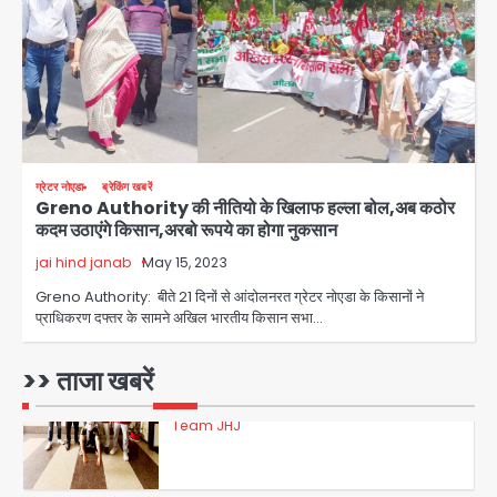
फरार आरोपी
Team JHJ
3
डबल मर्डर का मुख्य साजिशकर्ता क्राइम ब्रांच
ग्रेटर नोएडा
ब्रेकिंग खबरें
के हत्थे
Greno Authority की नीतियो के खिलाफ हल्ला बोल,अब कठोर
कदम उठाएंगे किसान,अरबो रूपये का होगा नुकसान
Team JHJ
jai hind janab
May 15, 2023
4
Greno Authority: बीते 21 दिनों से आंदोलनरत ग्रेटर नोएडा के किसानों ने
प्राधिकरण दफ्तर के सामने अखिल भारतीय किसान सभा…
रोहित चौधरी गैंग का कुख्यात बदमाश राजस्थान
>> ताजा खबरें
से गिरफ्तार
Team JHJ
5