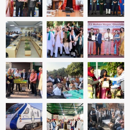
Team JHJ
4
रोहित चौधरी गैंग का कुख्यात बदमाश राजस्थान
से गिरफ्तार
Team JHJ
5
पुरा महादेव से बेटियों के स्वास्थ्य और सुरक्षा का
संदेश
Team JHJ
1
अब पहला स्थान हासिल करना लक्ष्य: डीएम
Team JHJ