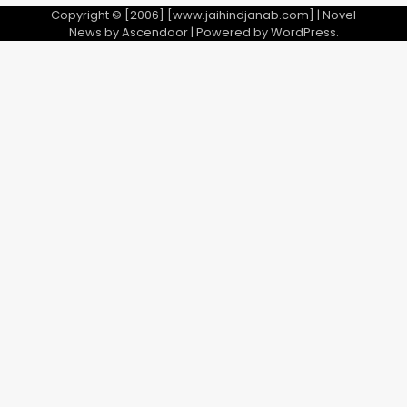
Copyright © [2006] [www.jaihindjanab.com] | Novel
News by
Ascendoor
| Powered by
WordPress
.
3
डबल मर्डर का मुख्य साजिशकर्ता क्राइम ब्रांच
के हत्थे
Team JHJ
4
रोहित चौधरी गैंग का कुख्यात बदमाश राजस्थान
से गिरफ्तार
Team JHJ
5