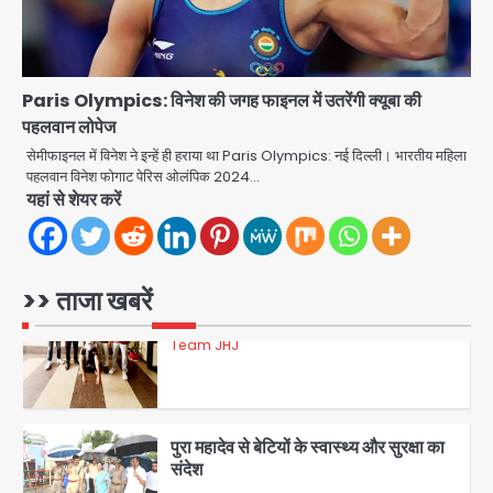
डबल मर्डर का मुख्य साजिशकर्ता क्राइम ब्रांच
के हत्थे
Team JHJ
Paris Olympics: विनेश की जगह फाइनल में उतरेंगी क्यूबा की
पहलवान लोपेज
4
सेमीफाइनल में विनेश ने इन्हें ही हराया था Paris Olympics: नई दिल्ली। भारतीय महिला
पहलवान विनेश फोगाट पेरिस ओलंपिक 2024…
यहां से शेयर करें
रोहित चौधरी गैंग का कुख्यात बदमाश राजस्थान
से गिरफ्तार
Team JHJ
>> ताजा खबरें
5
पुरा महादेव से बेटियों के स्वास्थ्य और सुरक्षा का
संदेश
Team JHJ
1