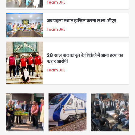
अब पहला स्थान हासिल करना लक्ष्य: डीएम
Team JHJ
2
28 साल बाद कानून के शिकंजे में आया हत्या का
फरार आरोपी
Team JHJ
3
डबल मर्डर का मुख्य साजिशकर्ता क्राइम ब्रांच
के हत्थे
Team JHJ
4