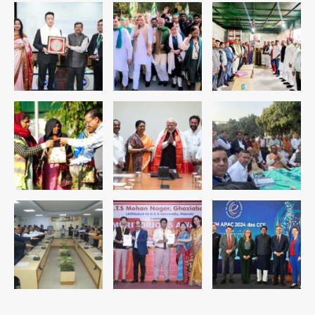
रोहित चौधरी गैंग का कुख्यात बदमाश राजस्थान
से गिरफ्तार
Team JHJ
5
पुरा महादेव से बेटियों के स्वास्थ्य और सुरक्षा का
संदेश
Team JHJ
1
अब पहला स्थान हासिल करना लक्ष्य: डीएम
Team JHJ
2
28 साल बाद कानून के शिकंजे में आया हत्या का
फरार आरोपी
Team JHJ