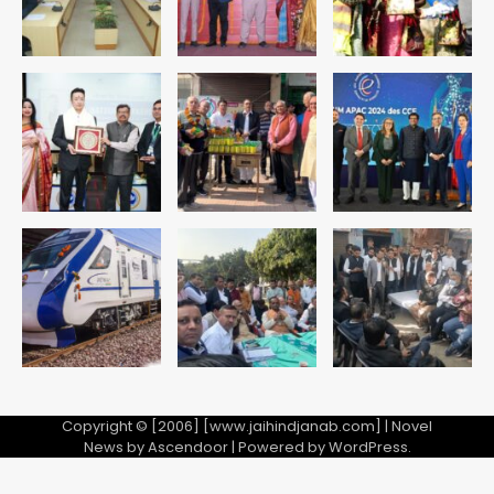
Copyright © [2006] [www.jaihindjanab.com] | Novel
News by
Ascendoor
| Powered by
WordPress
.