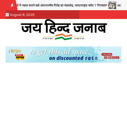
Skip
े वाले अंतरराज्यीय गिरोह का भंडाफोड़, मास्टरमाइंड समेत 7 गिरफ्तार
आॅपरेशन ह्यप्रहारह्ण : 72 घंटे में उत्त
to
August 8, 2026
content