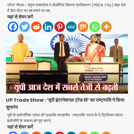
Team JHJ
ग्रेटर नोएडा। यमुना एक्सप्रेस वे औद्योगिक विकास प्राधिकरण (YEIDA City) शहर देश
4
में डेटा सेंटर का हब बनाने जा रहा…
यहां से शेयर करें
Sajid Rashidi’s controversial:
शिवभक्त नहीं, आतंकवादी हैं’, मौलाना का
कांवड़ियों पर विवादित बयान, BJP विधायक ने
Avinash Kumar
कराई FIR, NSA की मांग
5
Har Ghar Tiranga Campaign:
गौतमबुद्धनगर में 9 से 17 अगस्त तक चलेगा जन-
जागरूकता महाअभियान, डीएम ने की समीक्षा
Avinash Kumar
बैठक
1
एंटी-बर्गलरी सेल की बड़ी कामयाबी, चोरी के
माल की खरीद-फरोख्त करने वाले गिरोह का
UP Trade Show : ‘यूपी इंटरनेशनल ट्रेड शो’ का राष्ट्रपति ने किया
भंडाफोड़
शुभारंभ
Team JHJ
2
यूपी के इकोनॉमिक ग्रोथ की उपलब्धि सराहनीय : राष्ट्रपति ‘भारत के 5 ट्रिलियन डॉलर
इकोनॉमी के संकल्प को पूरा करने…
सरकारी भर्ती परीक्षाओं में नकल कराने वाले
यहां से शेयर करें
अंतरराज्यीय गिरोह का भंडाफोड़, मास्टरमाइंड