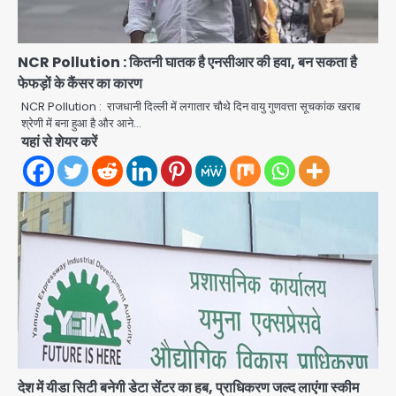
NCR Pollution : कितनी घातक है एनसीआर की हवा, बन सकता है
फेफड़ों के कैंसर का कारण
NCR Pollution : राजधानी दिल्ली में लगातार चौथे दिन वायु गुणवत्ता सूचकांक खराब
श्रेणी में बना हुआ है और आने…
यहां से शेयर करें
एंटी-बर्गलरी सेल की बड़ी कामयाबी, चोरी के
माल की खरीद-फरोख्त करने वाले गिरोह का
भंडाफोड़
Team JHJ
2
सरकारी भर्ती परीक्षाओं में नकल कराने वाले
अंतरराज्यीय गिरोह का भंडाफोड़, मास्टरमाइंड
समेत 7 गिरफ्तार
Team JHJ
3
आॅपरेशन ह्यप्रहारह्ण : 72 घंटे में उत्तर-पश्चिम
जिला पुलिस का बड़ा एक्शन
देश में यीडा सिटी बनेगी डेटा सेंटर का हब, प्राधिकरण जल्द लाएंगा स्कीम