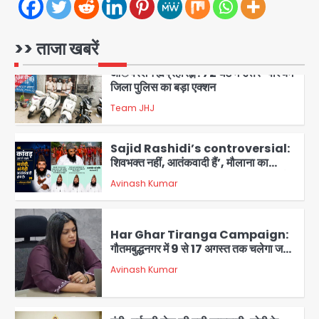
समेत 7 गिरफ्तार
Team JHJ
3
>> ताजा खबरें
आॅपरेशन ह्यप्रहारह्ण : 72 घंटे में उत्तर-पश्चिम
जिला पुलिस का बड़ा एक्शन
Team JHJ
4
Sajid Rashidi’s controversial:
शिवभक्त नहीं, आतंकवादी हैं’, मौलाना का
कांवड़ियों पर विवादित बयान, BJP विधायक ने
Avinash Kumar
कराई FIR, NSA की मांग
5
Har Ghar Tiranga Campaign:
गौतमबुद्धनगर में 9 से 17 अगस्त तक चलेगा जन-
जागरूकता महाअभियान, डीएम ने की समीक्षा
Avinash Kumar
बैठक
1
एंटी-बर्गलरी सेल की बड़ी कामयाबी, चोरी के
माल की खरीद-फरोख्त करने वाले गिरोह का