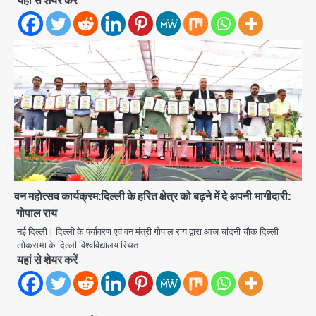
यहां से शेयर करें
आॅपरेशन ह्यप्रहारह्ण : 72 घंटे में उत्तर-पश्चिम
जिला पुलिस का बड़ा एक्शन
Team JHJ
4
Sajid Rashidi’s controversial:
शिवभक्त नहीं, आतंकवादी हैं’, मौलाना का
कांवड़ियों पर विवादित बयान, BJP विधायक ने
Avinash Kumar
कराई FIR, NSA की मांग
5
Har Ghar Tiranga Campaign:
गौतमबुद्धनगर में 9 से 17 अगस्त तक चलेगा जन-
जागरूकता महाअभियान, डीएम ने की समीक्षा
वन महोत्सव कार्यक्रम:दिल्ली के हरित क्षेत्र को बढ़ने में दे अपनी भागीदारी:
Avinash Kumar
बैठक
गोपाल राय
1
नई दिल्ली। दिल्ली के पर्यावरण एवं वन मंत्री गोपाल राय द्वारा आज चांदनी चौक दिल्ली
लोकसभा के दिल्ली विश्वविद्यालय स्थित…
एंटी-बर्गलरी सेल की बड़ी कामयाबी, चोरी के
यहां से शेयर करें
माल की खरीद-फरोख्त करने वाले गिरोह का
भंडाफोड़
Team JHJ
2