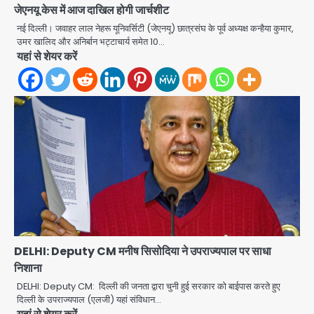
जेएनयू केस में आज दाखिल होगी जार्चशीट
नई दिल्ली। जवाहर लाल नेहरू यूनिवर्सिटी (जेएनयू) छात्रसंघ के पूर्व अध्यक्ष कन्हैया कुमार,
उमर खालिद और अनिर्बान भट्टाचार्य समेत 10…
यहां से शेयर करें
एंटी-बर्गलरी सेल की बड़ी कामयाबी, चोरी के
माल की खरीद-फरोख्त करने वाले गिरोह का
भंडाफोड़
Team JHJ
2
सरकारी भर्ती परीक्षाओं में नकल कराने वाले
DELHI: Deputy CM मनीष सिसोदिया ने उपराज्यपाल पर साधा
अंतरराज्यीय गिरोह का भंडाफोड़, मास्टरमाइंड
निशाना
समेत 7 गिरफ्तार
Team JHJ
DELHI: Deputy CM: दिल्ली की जनता द्वारा चुनी हुई सरकार को बाईपास करते हुए
3
दिल्ली के उपराज्यपाल (एलजी) यहां संविधान…