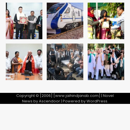
Copyright © [2006] [www.jaihindjanab.com] | Novel
News by
Ascendoor
| Powered by
WordPress
.