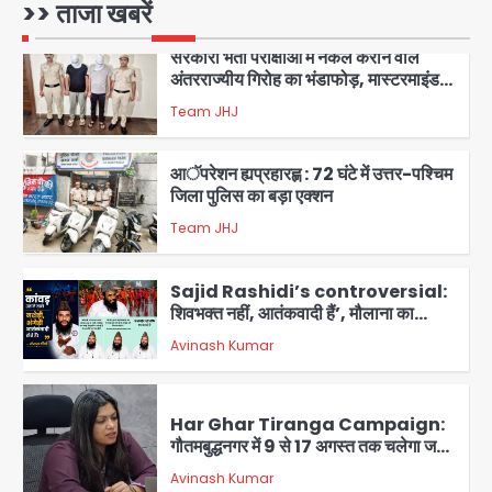
>> ताजा खबरें
सरकारी भर्ती परीक्षाओं में नकल कराने वाले
अंतरराज्यीय गिरोह का भंडाफोड़, मास्टरमाइंड
समेत 7 गिरफ्तार
Team JHJ
3
आॅपरेशन ह्यप्रहारह्ण : 72 घंटे में उत्तर-पश्चिम
जिला पुलिस का बड़ा एक्शन
Team JHJ
4
Sajid Rashidi’s controversial:
शिवभक्त नहीं, आतंकवादी हैं’, मौलाना का
कांवड़ियों पर विवादित बयान, BJP विधायक ने
Avinash Kumar
कराई FIR, NSA की मांग
5
Har Ghar Tiranga Campaign:
गौतमबुद्धनगर में 9 से 17 अगस्त तक चलेगा जन-
जागरूकता महाअभियान, डीएम ने की समीक्षा
Avinash Kumar
बैठक
1