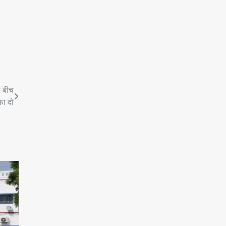
े बीच
ीफा दो