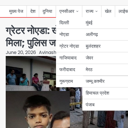
मुख्य पेज
देश
दुनिया
एनसीआर
राज्य
खेल
लाईफ
दिल्ली
मुंबई
ग्रेटर नोएडा: खेलते-खेलते भाइयों में
नोएडा
उत्तर प्रदेश
अलीगढ़
मिला; पुलिस जांच में जुटी
ग्रेटर नोएडा
बुलंदशहर
बिहार
June 20, 2026
Avinash Kumar
गाजियाबाद
जेवर
पंजाब
फरीदाबाद
मेरठ
हरियाणा
गुरूग्राम
जम्मू कश्मीर
हिमाचल प्रदेश
पंजाब