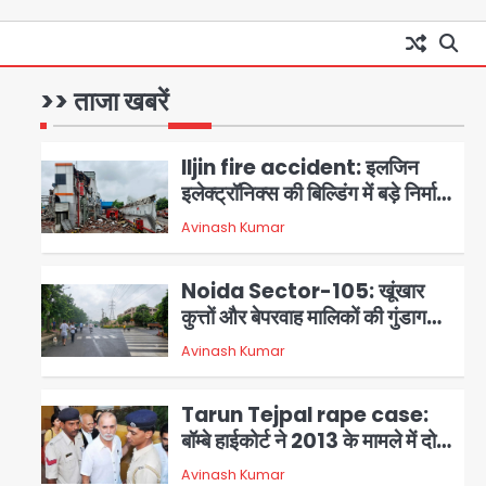
मंत्री पहुंचे अस्पताल
Greater Noida road
accident: तेज रफ्तार कार की
टक्कर से बाइक सवार दो युवकों की
>> ताजा खबरें
Avinash Kumar
1
मौत, परिवारों में मातम
Iljin fire accident: इलजिन
इलेक्ट्रॉनिक्स की बिल्डिंग में बड़े निर्माण
दोष, कंक्रीट बीम तिरछा; पीडब्ल्यूडी
Avinash Kumar
2
ऑडिट में चौंकाने वाला खुलासा
Noida Sector-105: खूंखार
कुत्तों और बेपरवाह मालिकों की गुंडागर्दी
पर आरडब्ल्यूए अध्यक्ष दिव्य कृष्णात्रेय
Avinash Kumar
3
का करारा हमला, पुलिस-प्राधिकरण से
सख्त कार्रवाई की मांग
Tarun Tejpal rape case:
बॉम्बे हाईकोर्ट ने 2013 के मामले में दोषी
करार दिया, 10 साल की सजा सुनाई
Avinash Kumar
4