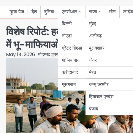
मुख्य पेज
देश
दुनिया
एनसीआर
राज्य
खेल
लाईफ
दिल्ली
मुंबई
विशेष रिपोर्ट: हक की लड़ाई या करोड़ो
नोएडा
उत्तर प्रदेश
अलीगढ़
में भू-माफियाओं का सिंडिकेट
ग्रेटर नोएडा
बुलंदशहर
बिहार
May 14, 2026
मोहम्मद इमरान
गाजियाबाद
जेवर
पंजाब
फरीदाबाद
मेरठ
हरियाणा
गुरूग्राम
जम्मू कश्मीर
हिमाचल प्रदेश
पंजाब