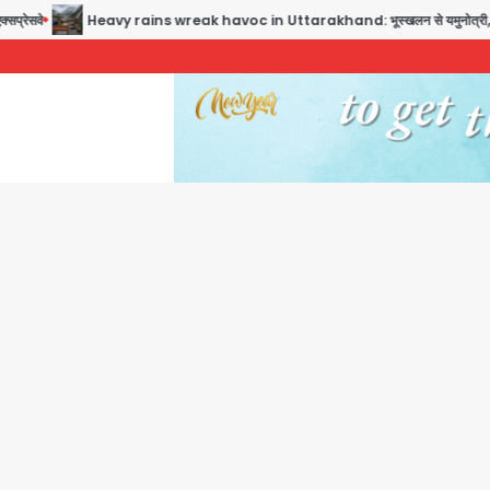
Heavy rains wreak havoc in Uttarakhand: भूस्खलन से यमुनोत्री, केदारनाथ और सिमली-ग्वालद