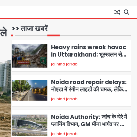
मोहम्मद इमरान
1
हरियाणा से सीधे जुड़ेगा नोएडा एयरपोर्ट,
4000 करोड़ रुपये की लागत से बनेगा
Heavy rains wreak havoc
6-लेन एक्सप्रेसवे
in Uttarakhand: भूस्खलन से
>> ताजा खबरें
ले
यमुनोत्री, केदारनाथ और सिमली-
jai hind janab
2
ग्वालदम हाईवे बंद, चमोली-उत्तरकाशी
में श्रद्धालु फंसे, नदियां खतरे के निशान
Noida road repair delays:
के पार
नोएडा में रंगीन लाइटों की चमक, लेकिन
सड़कें अभी भी उखड़ी: प्राधिकरण के
jai hind janab
3
सौंदर्यीकरण बनाम आम आदमी की
परेशानी
Noida Authority: जांच के घेरे में
प्लानिंग विभाग, GM मीना भार्गव पर उठ
रहे सवाल, कार्रवाई में देरी पर भी चर्चा
jai hind janab
4
तेज
Noida News: गांजा तस्कर महिला
से सांठगांठ के आरोप में सिपाही