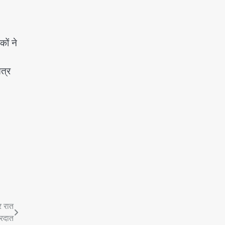
ों ने
त्र
र रात
ारदात