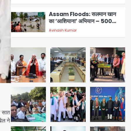
Avinash Kumar
5
विरासत और बॉलीवुड सितारों का जमीनी
सहयोग
युवा इनोवेटरों की सोच से हाईटेक होगी
दिल्ली पुलिस
Team JHJ
1
सुदर्शन शक्ति-वी अभ्यास में मॉक
आॅपरेशन
Team JHJ
2
एयरपोर्ट का फर्जी कर्मचारी बनकर 3
लाख उड़ाए, अब पहुंचा सलाखों के पीछे
Team JHJ
3
े सात
Jewar Medical Hub: जेवर में
ेल ने
बनेगा एम्स से बेहतर मेडिकल हब, सीएम