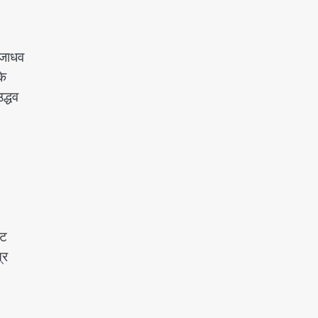
 जाधव
के
द्धव
्ट
्र