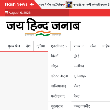
Skip
Flash News
सुदर्शन शक्ति-वी अभ्यास में मॉक आॅपरेशन
एयरपोर्ट का फर्जी कर्मचारी बनकर 3 लाख उड़ाए,
to
August 9, 2026
content
मुख्य पेज
देश
दुनिया
एनसीआर
राज्य
खेल
लाईफ
दिल्ली
मुंबई
नोएडा
उत्तर प्रदेश
अलीगढ़
ग्रेटर नोएडा
बुलंदशहर
बिहार
गाजियाबाद
जेवर
पंजाब
फरीदाबाद
मेरठ
हरियाणा
गुरूग्राम
जम्मू कश्मीर