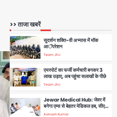
1
सुदर्शन शक्ति-वी अभ्यास में मॉक
आॅपरेशन
>> ताजा खबरें
Team JHJ
2
एयरपोर्ट का फर्जी कर्मचारी बनकर 3
लाख उड़ाए, अब पहुंचा सलाखों के पीछे
Team JHJ
3
Jewar Medical Hub: जेवर में
बनेगा एम्स से बेहतर मेडिकल हब, सीएम
योगी को लिखा पत्र
Avinash Kumar
4
Assam Floods: सलमान खान
का ‘आशियाना’ अभियान – 500
बाढ़रोधी घर, 220 तैयार; जुबीन गर्ग की