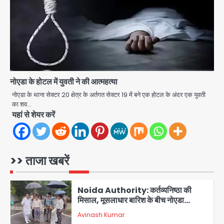
Avinash Kumar
3
Greater Noida (Badalpur):
सरिया लदा कैंटर अनियंत्रित होकर घुसा
किराना दुकान में , ड्राइवर की मौत
Avinash Kumar
4
नोएडा के होटल में युवती ने की आत्महत्या
DC Movie Review: लोकेश कनगराज की
एक्टिंग डेब्यू फिल्म विजुअली स्ट्राइकिंग लेकिन
नोएडा के थाना सेक्टर 20 क्षेत्र के अर्तगत सेक्टर 19 में बने एक होटल के अंदर एक युवती
स्क्रीनप्ले में कमजोर, लेकिन कहानी अधूरी रह
का शव…
Avinash Kumar
5
गई, 3 स्टार रेटिंग
यहां से शेयर करें
Felix Hospital Noida: फेलिक्स
हॉस्पिटल और नोएडा लोक मंच की पहल, अब
सिर्फ 30 रुपये में मिलेगी 24 घंटे ऑनलाइन
>> ताजा खबरें
Avinash Kumar
1
डॉक्टर परामर्श सुविधा
Noida Authority: कर्तव्यनिष्ठा की
मिसाल, मूसलाधार बारिश के बीच नोएडा
प्राधिकरण ने संभाला मोर्चा, सेक्टर 105
Avinash Kumar
आरडब्ल्यूए ने जताया आभार