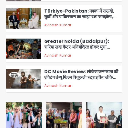
2
Türkiye-Pakistan: मक्का में सऊदी,
तुर्की और पाकिस्तान का साझा रक्षा समझौता,
जानें इसके मायने
Avinash Kumar
3
Greater Noida (Badalpur):
सरिया लदा कैंटर अनियंत्रित होकर घुसा
किराना दुकान में , ड्राइवर की मौत
Avinash Kumar
4
DC Movie Review: लोकेश कनगराज की
एक्टिंग डेब्यू फिल्म विजुअली स्ट्राइकिंग लेकिन
स्क्रीनप्ले में कमजोर, लेकिन कहानी अधूरी रह
Avinash Kumar
5
गई, 3 स्टार रेटिंग
Felix Hospital Noida: फेलिक्स
हॉस्पिटल और नोएडा लोक मंच की पहल, अब
सिर्फ 30 रुपये में मिलेगी 24 घंटे ऑनलाइन
Avinash Kumar
1
डॉक्टर परामर्श सुविधा