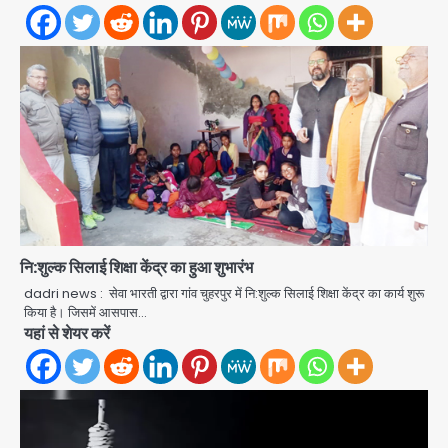
नि:शुल्क सिलाई शिक्षा केंद्र का हुआ शुभारंभ
dadri news : सेवा भारती द्वारा गांव चुहरपुर में नि:शुल्क सिलाई शिक्षा केंद्र का कार्य शुरू
Noida Authority: कर्तव्यनिष्ठा की
किया है। जिसमें आसपास…
मिसाल, मूसलाधार बारिश के बीच नोएडा
यहां से शेयर करें
प्राधिकरण ने संभाला मोर्चा, सेक्टर 105
Avinash Kumar
आरडब्ल्यूए ने जताया आभार
2
Türkiye-Pakistan: मक्का में सऊदी,
तुर्की और पाकिस्तान का साझा रक्षा समझौता,
जानें इसके मायने