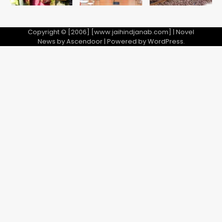
Copyright © [2006] [www.jaihindjanab.com] | Novel
News by
Ascendoor
| Powered by
WordPress
.