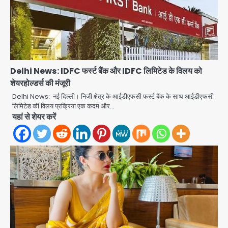
Delhi News: IDFC फर्स्ट बैंक और IDFC लिमिटेड के विलय को
शेयरहोल्डर्स की मंजूरी
Delhi News: नई दिल्ली। निजी क्षेत्र के आईडीएफसी फर्स्ट बैंक के साथ आईडीएफसी
लिमिटेड की विलय प्रक्रिया एक कदम और…
Noida District Hospital: नोएडा
यहां से शेयर करें
जिला अस्पताल में फॉल सीलिंग गिरी, गायनो
OT गैलरी में बड़ा हादसा टला; मरीजों की सुरक्षा
Avinash Kumar
पर उठे सवाल
2
Congress Mission 2027:
गाजियाबाद कांग्रेस के सह-पर्यवेक्षक बने
सतेन्द्र शर्मा, गौतमबुद्धनगर नेताओं ने जताया
Avinash Kumar
आभार
3
Noida Bal Bharati School
Notice: सेक्टर-21 के बाल भारती स्कूल में