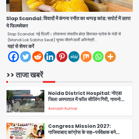
बिना खिड़की-वेंटिलेशन बेसमेंट में चल रही थी
Avinash Kumar
8वीं की क्लास, NCPCR की शिकायत पर
4
भेजा नोटिस
Slap Scandal: विवादों में कंगना रनौत का थप्पड़ कांड: सपोर्ट में उतरा
Rahul Gandhi Prayagraj Visit:
ये फिल्ममेकर
राहुल गांधी प्रयागराज पहुंचे, साथ में प्रियंका की
Slap Scandal: नई दिल्ली। लोकसभा संसदीय क्षेत्र हिमाचल प्रदेश के मंडी से
बेटी मिराया; केपी ग्राउंड में छात्रों से संवाद,
(Mandi Lok Sabha Seat) चुनाव जीतने वालीं अभिनेत्री…
Avinash Kumar
5
सिर्फ 5 हजार मौजूद
यहां से शेयर करें
Noida Sector 105: हाई कोर्ट जज व पूर्व
कैबिनेट सेक्रेटरी ने बच्चों संग चलाया सफाई
अभियान, 160 किलो कूड़ा हटाया
>> ताजा खबरें
Avinash Kumar
1
Noida District Hospital: नोएडा
जिला अस्पताल में फॉल सीलिंग गिरी, गायनो
OT गैलरी में बड़ा हादसा टला; मरीजों की सुरक्षा
Avinash Kumar
पर उठे सवाल
2
Congress Mission 2027:
गाजियाबाद कांग्रेस के सह-पर्यवेक्षक बने
सतेन्द्र शर्मा, गौतमबुद्धनगर नेताओं ने जताया
Avinash Kumar