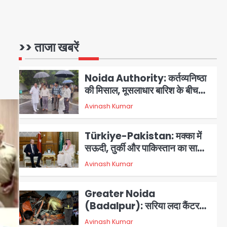
की पहल, अब सिर्फ 30 रुपये में मिलेगी
1
Avinash Kumar
24 घंटे ऑनलाइन डॉक्टर परामर्श
सुविधा
Noida Authority: कर्तव्यनिष्ठा
>> ताजा खबरें
की मिसाल, मूसलाधार बारिश के बीच
नोएडा प्राधिकरण ने संभाला मोर्चा,
Avinash Kumar
सेक्टर 105 आरडब्ल्यूए ने जताया
2
आभार
Türkiye-Pakistan: मक्का में
सऊदी, तुर्की और पाकिस्तान का साझा
रक्षा समझौता, जानें इसके मायने
Avinash Kumar
3
Greater Noida
(Badalpur): सरिया लदा कैंटर
अनियंत्रित होकर घुसा किराना दुकान
Avinash Kumar
4
में , ड्राइवर की मौत
DC Movie Review: लोकेश