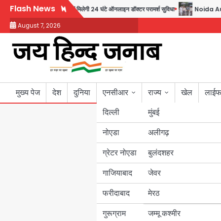
Skip
Flash News
िर्फ 30 रुपये में मिलेगी 24 घंटे ऑनलाइन डॉक्टर परामर्श सुविधा
Noida Authority: कर्तव्
to
August 7, 2026
content
मुख्य पेज
देश
दुनिया
एनसीआर
राज्य
खेल
लाईफ
दिल्ली
मुंबई
नोएडा
उत्तर प्रदेश
अलीगढ़
ग्रेटर नोएडा
बुलंदशहर
बिहार
गाजियाबाद
जेवर
पंजाब
फरीदाबाद
मेरठ
हरियाणा
गुरूग्राम
जम्मू कश्मीर