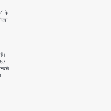
गी के
नोएडा
हैं।
467
ेटवर्क
े