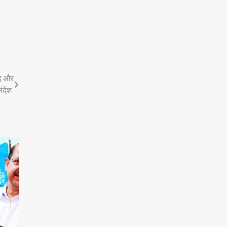
्ध और
संदेश