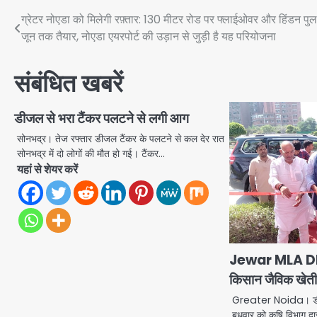
Post
ग्रेटर नोएडा को मिलेगी रफ़्तार: 130 मीटर रोड पर फ्लाईओवर और हिंडन पु
जून तक तैयार, नोएडा एयरपोर्ट की उड़ान से जुड़ी है यह परियोजना
navigation
संबंधित खबरें
डीजल से भरा टैंकर पलटने से लगी आग
सोनभद्र। तेज रफ्तार डीजल टैंकर के पलटने से कल देर रात
सोनभद्र में दो लोगों की मौत हो गई। टैंकर…
यहां से शेयर करें
Jewar MLA Dh
किसान जैविक खेती क
Greater Noida। डीएम मन
बुधवार को कृषि विभाग द्व