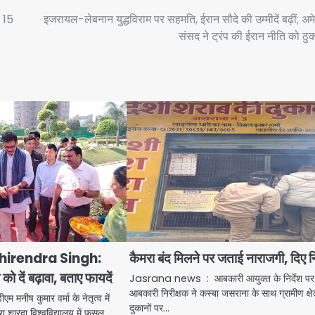
ल 15
इजरायल-लेबनान युद्धविराम पर सहमति, ईरान सौदे की उम्मीदें बढ़ीं; अम
संसद ने ट्रंप की ईरान नीति को ठु
irendra Singh:
कैमरा बंद मिलने पर जताई नाराजगी, दिए नि
ो दें बढ़ावा, बताए फायदें
Jasrana news : आबकारी आयुक्त के निर्देश पर
आबकारी निरीक्षक ने कस्बा जसराना के साथ ग्रामीण क्षेत
ीष कुमार वर्मा के नेतृत्व में
दुकानों पर…
ारा शारदा विश्वविद्यालय में फसल