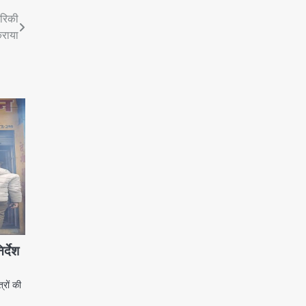
ेरिकी
कराया
र्देश
्रों की