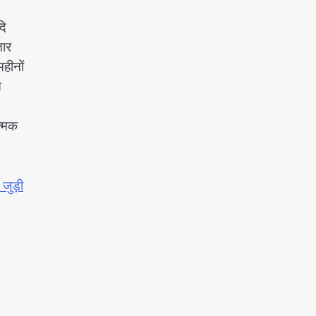
दि
तार
हीनों
त
त्मक
जुड़ी