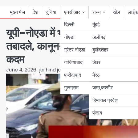
मुख्य पेज
देश
दुनिया
एनसीआर
राज्य
खेल
लाईफ
दिल्ली
मुंबई
यूपी-नोएडा में भी चली तबादला एक्स
नोएडा
उत्तर प्रदेश
अलीगढ़
तबादले, कानून-व्यवस्था को और मजब
ग्रेटर नोएडा
बुलंदशहर
बिहार
कदम
गाजियाबाद
जेवर
पंजाब
June 4, 2026
jai hind janab
फरीदाबाद
मेरठ
हरियाणा
गुरूग्राम
जम्मू कश्मीर
हिमाचल प्रदेश
पंजाब