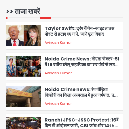
1
>> ताजा खबरें
Taylor Swift: ट्रंप कैंपेन-व्हाइट हाउस
पोस्ट से हटाए गए गाने, जानें पूरा विवाद
Avinash Kumar
2
Noida Crime News: नोएडा सेक्टर-51
में 15 वर्षीय घरेलू सहायिका का शव पंखे से लटका
मिला
Avinash Kumar
3
Noida Crime news: रेप पीड़िता
किशोरी का जिला अस्पताल में हुआ गर्भपात, उधर
सेक्टर-49 में महिला को मिली ब्लास्ट की धमकी
Avinash Kumar
4
Ranchi JPSC-JSSC Protest: 16वें
दिन भी आंदोलन जारी, CBI जांच और 14th
Exam रद्द करने की मांग
Avinash Kumar
5