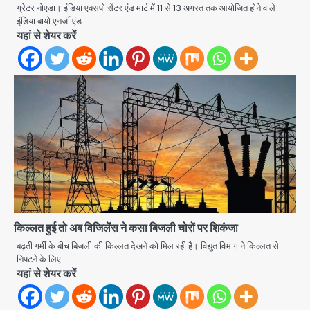
ग्रेटर नोएडा। इंडिया एक्सपो सेंटर एंड मार्ट में 11 से 13 अगस्त तक आयोजित होने वाले
Avinash Kumar
2
इंडिया बायो एनर्जी एंड…
यहां से शेयर करें
Noida Crime News: नोएडा सेक्टर-51
में 15 वर्षीय घरेलू सहायिका का शव पंखे से लटका
मिला
Avinash Kumar
3
Noida Crime news: रेप पीड़िता
किशोरी का जिला अस्पताल में हुआ गर्भपात, उधर
सेक्टर-49 में महिला को मिली ब्लास्ट की धमकी
Avinash Kumar
4
Ranchi JPSC-JSSC Protest: 16वें
दिन भी आंदोलन जारी, CBI जांच और 14th
Exam रद्द करने की मांग
किल्लत हुई तो अब विजिलेंस ने कसा बिजली चोरों पर शिकंजा
Avinash Kumar
5
बढ़ती गर्मी के बीच बिजली की किल्लत देखने को मिल रही है। विद्युत विभाग ने किल्लत से
निपटने के लिए…
Greater Noida Gas
यहां से शेयर करें
Connection Fraud: बुजुर्ग से वीडियो
कॉल पर 9.77 लाख की साइबर फ्रॉड
Avinash Kumar