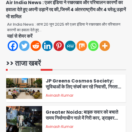
jai hind janab
Air India News : एअर इंडिया ने रखरखाव और परिचालन कारणों का
4
हवाला देते हुए अपनी उड़ानें रद्द की,जिनमें 4 अंतरराष्ट्रीय और 4 घरेलू उड़ानें
भी शामिल
Noida News: नोएडा के 350 किसानों के
लिए बड़ी खुशखबरी
Air India News : आज 20 जून 2025 को एअर इंडिया ने रखरखाव और परिचालन
कारणों का हवाला देते हुए…
jai hind janab
5
यहां से शेयर करें
Student protest in Ranchi: छात्र
पुलिस से भिड़े, आंसू गैस और वाटर कैनन का
इस्तेमाल
>> ताजा खबरें
Avinash Kumar
1
JP Greens Cosmos Society:
सुविधाओं के लिए संघर्ष कर रहे निवासी, गिरता
प्लास्टर और कमजोर सुरक्षा बनी बड़ी चुनौती
Avinash Kumar
2
Greater Noida: बाइक सवार को बचाते
समय निर्माणाधीन नाले में गिरी कार, ड्राइवर
बाल-बाल बचा
Avinash Kumar