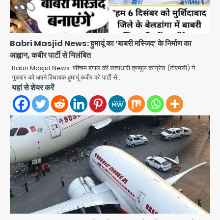
Babri Masjid News: हुमायूं का ‘बाबरी मस्जिद’ के निर्माण का
आह्वान, कबीर पार्टी से निलंबित
Babri Masjid News: पश्चिम बंगाल की सत्ताधारी तृणमूल कांग्रेस (टीएमसी) ने
गुरुवार को अपने विधायक हुमायूं कबीर को पार्टी से…
यहां से शेयर करें
JP Greens Cosmos Society:
सुविधाओं के लिए संघर्ष कर रहे निवासी, गिरता
प्लास्टर और कमजोर सुरक्षा बनी बड़ी चुनौती
Avinash Kumar
2
Greater Noida: बाइक सवार को बचाते
समय निर्माणाधीन नाले में गिरी कार, ड्राइवर
बाल-बाल बचा
Avinash Kumar
3
Noida Cyber Crime: PM मोदी-
सीतारमण के AI डीपफेक वीडियो से नोएडा में
बुजुर्ग से 70 लाख की ठगी