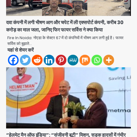
Jharkhand Assembly Gherao:
दवा कंपनी में लगी भीषण आग और चपेट में ली एक्सपोर्ट कंपनी, करीब 30
CGL रद्द करने और CBI जांच की मांग पर अड़े
छात्र, वाटर कैनन और बैरिकेडिंग तैनात
करोड़ का माल जला, जानिए फिर फायर सर्विस ने क्या किया
Avinash Kumar
2
Fire In Noida: नोएडा के सेक्टर 67 में दो कंपनियों में भीषण आग लगी हुई है। फायर
सर्विस को बुझाते…
Noida District Hospital
यहां से शेयर करें
Emergency: तीसरी मंजिल से गिरी छात्रा
को नहीं मिला इलाज, प्राइवेट अस्पताल में भर्ती
Avinash Kumar
3
Mamata Banerjee Convoy
Attack: जूते-पत्थर बरसाए, कीचड़ पोता;
बोलीं- ‘माथा फट जाता’
Avinash Kumar
4
Shaheen Bagh News: बारिश के बाद
शाहीन बाग में जलभराव और गड्ढे, सीवर काम से
लोग परेशान
Avinash Kumar
5
“हेलमेट मैन ऑफ इंडिया”: “संजीवनी बूटी” मिशन, सड़क हादसों में गंभीर