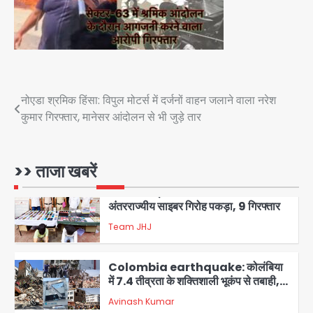
1
34 मुकदमों में शामिल वाहन चोर गिरफ्तार, पांच
चोरी के दोपहिया बरामद
Team JHJ
2
Post
नोएडा श्रमिक हिंसा: विपुल मोटर्स में दर्जनों वाहन जलाने वाला नरेश
कुमार गिरफ्तार, मानेसर आंदोलन से भी जुड़े तार
चाइनीज मांझे के खिलाफ दिल्ली पुलिस की बड़ी
navigation
कार्रवाई, पांच गिरफ्तार
Team JHJ
3
>> ताजा खबरें
चोरी के मोबाइल से बैंक खाते खाली करने वाला
अंतरराज्यीय साइबर गिरोह पकड़ा, 9 गिरफ्तार
Team JHJ
4
Colombia earthquake: कोलंबिया
में 7.4 तीव्रता के शक्तिशाली भूकंप से तबाही,
मौतों का आंकड़ा 77 पार; इमारतें ढही, राहत
Avinash Kumar
कार्य तेज
5