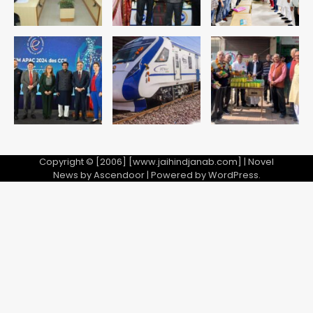
Copyright © [2006] [www.jaihindjanab.com] | Novel
News by
Ascendoor
| Powered by
WordPress
.