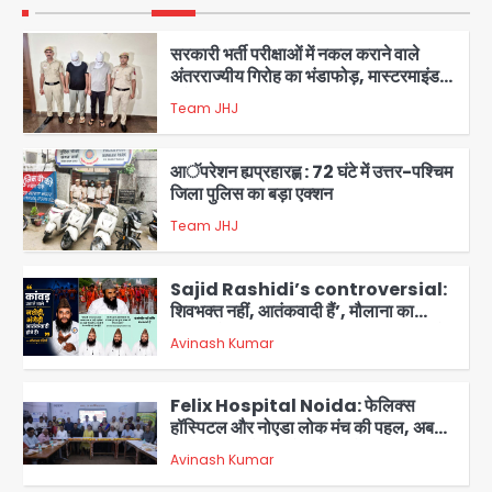
1
सरकारी भर्ती परीक्षाओं में नकल कराने वाले
अंतरराज्यीय गिरोह का भंडाफोड़, मास्टरमाइंड
समेत 7 गिरफ्तार
Team JHJ
2
आॅपरेशन ह्यप्रहारह्ण : 72 घंटे में उत्तर-पश्चिम
जिला पुलिस का बड़ा एक्शन
Team JHJ
3
Sajid Rashidi’s controversial:
शिवभक्त नहीं, आतंकवादी हैं’, मौलाना का
कांवड़ियों पर विवादित बयान, BJP विधायक ने
Avinash Kumar
कराई FIR, NSA की मांग
4
Felix Hospital Noida: फेलिक्स
हॉस्पिटल और नोएडा लोक मंच की पहल, अब
सिर्फ 30 रुपये में मिलेगी 24 घंटे ऑनलाइन
Avinash Kumar
5
डॉक्टर परामर्श सुविधा