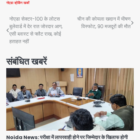
नोएडा
ब्रेकिंग खबरें
Post
नोएडा सेक्टर-100 के लोटस
चीन की कोयला खदान में भीषण
बुलेवार्ड में देर रात जोरदार आग,
विस्फोट, 90 मजदूरों की मौत
navigation
एसी ब्लास्ट से फ्लैट राख, कोई
हताहत नहीं
संबंधित खबरें
Noida News: परीक्षा में लापरवाही होने पर जिम्मेदार के खिलाफ होगी