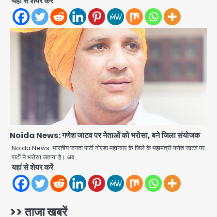
यहां से शेयर करें
समेत 7 गिरफ्तार
Team JHJ
2
आॅपरेशन ह्यप्रहारह्ण : 72 घंटे में उत्तर-पश्चिम
जिला पुलिस का बड़ा एक्शन
Team JHJ
3
Sajid Rashidi’s controversial:
शिवभक्त नहीं, आतंकवादी हैं’, मौलाना का
कांवड़ियों पर विवादित बयान, BJP विधायक ने
Avinash Kumar
कराई FIR, NSA की मांग
4
Noida News: गणेश जाटव पर नेताओं को भरोसा, बने जिला संयोजक
Felix Hospital Noida: फेलिक्स
हॉस्पिटल और नोएडा लोक मंच की पहल, अब
Noida News: भारतीय जनता पार्टी नोएडा महानगर के जिले के महामंत्री गणेश जाटव पर
सिर्फ 30 रुपये में मिलेगी 24 घंटे ऑनलाइन
पार्टी ने भरोसा जताया है। अब…
Avinash Kumar
5
यहां से शेयर करें
डॉक्टर परामर्श सुविधा
एंटी-बर्गलरी सेल की बड़ी कामयाबी, चोरी के
माल की खरीद-फरोख्त करने वाले गिरोह का
भंडाफोड़
>> ताजा खबरें
Team JHJ