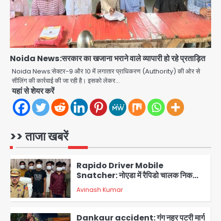
Greater Noida road accident:
तेज रफ्तार कार की टक्कर से बाइक सवार दो
युवकों की मौत, परिवारों में मातम
Avinash Kumar
4
Noida News:सरकार का खजाना भराने वाले व्यापारी हो रहे प्रताड़ित
Iljin fire accident: इलजिन
इलेक्ट्रॉनिक्स की बिल्डिंग में बड़े निर्माण दोष,
Noida News:सेक्टर-9 और 10 में लगातार प्राधिकरण (Authority) की ओर से
कंक्रीट बीम तिरछा; पीडब्ल्यूडी ऑडिट में
सीलिंग की कार्रवाई की जा रही है। इसको लेकर…
Avinash Kumar
चौंकाने वाला खुलासा
5
यहां से शेयर करें
Minor daughter abuse case in
Noida: 7 साल की मासूम बेटी के साथ
अश्लील हरकत करने वाले पिता को मां ने रंगेहाथ
>> ताजा खबरें
Avinash Kumar
पकड़ा, पुलिस ने किया गिरफ्तार
1
Rapido Driver Mobile
Snatcher: नोएडा में रैपिडो चालक निकला
मोबाइल स्नैचर गैंग का मास्टरमाइंड, जीरा-बॉल
Avinash Kumar
बेचने वालों को बेचता था चोरी के फोन; 8
2
गिरफ्तार, 98 मोबाइल और 450 पार्ट्स बरामद
Dankaur accident: गंग नहर पटरी मार्ग