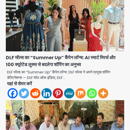
DLF मॉल्स का “Summer Up” कैंपेन लॉन्च: AI स्मार्ट मिरर्स और
100 क्यूरेटेड लुक्स से बदलेगा शॉपिंग का अनुभव
DLF मॉल्स का “Summer Up” कैंपेन लॉन्च: DLF मॉल्स ने अपने प्रमुख शॉपिंग
Rapido Driver Mobile
डेस्टिनेशन्स — DLF मॉल ऑफ इंडिया, DLF…
Snatcher: नोएडा में रैपिडो चालक निकला
यहां से शेयर करें
मोबाइल स्नैचर गैंग का मास्टरमाइंड, जीरा-बॉल
Avinash Kumar
बेचने वालों को बेचता था चोरी के फोन; 8
2
गिरफ्तार, 98 मोबाइल और 450 पार्ट्स बरामद
Dankaur accident: गंग नहर पटरी मार्ग
पर तेज रफ्तार कार ने ली पति-पत्नी की जान,
गांव में मातम
Avinash Kumar
3