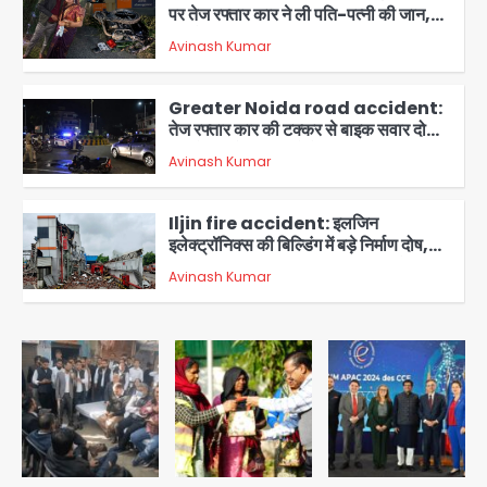
पर तेज रफ्तार कार ने ली पति-पत्नी की जान,
गांव में मातम
Avinash Kumar
3
Greater Noida road accident:
तेज रफ्तार कार की टक्कर से बाइक सवार दो
युवकों की मौत, परिवारों में मातम
Avinash Kumar
4
Iljin fire accident: इलजिन
इलेक्ट्रॉनिक्स की बिल्डिंग में बड़े निर्माण दोष,
कंक्रीट बीम तिरछा; पीडब्ल्यूडी ऑडिट में
Avinash Kumar
चौंकाने वाला खुलासा
5
Minor daughter abuse case in
Noida: 7 साल की मासूम बेटी के साथ
अश्लील हरकत करने वाले पिता को मां ने रंगेहाथ
Avinash Kumar
पकड़ा, पुलिस ने किया गिरफ्तार
1
Rapido Driver Mobile
Snatcher: नोएडा में रैपिडो चालक निकला