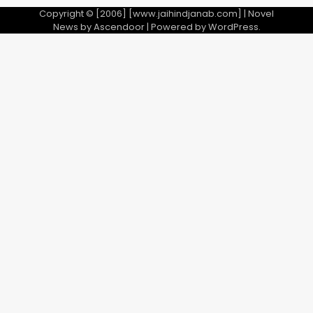
Copyright © [2006] [www.jaihindjanab.com] | Novel
News by
Ascendoor
| Powered by
WordPress
.