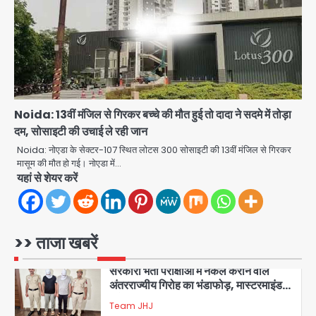
Sajid Rashidi’s controversial:
शिवभक्त नहीं, आतंकवादी हैं’, मौलाना का
कांवड़ियों पर विवादित बयान, BJP विधायक ने
Avinash Kumar
कराई FIR, NSA की मांग
5
Har Ghar Tiranga Campaign:
Noida: 13वीं मंजिल से गिरकर बच्चे की मौत हुई तो दादा ने सदमे में तोड़ा
गौतमबुद्धनगर में 9 से 17 अगस्त तक चलेगा जन-
दम, सोसाइटी की उचाई ले रही जान
जागरूकता महाअभियान, डीएम ने की समीक्षा
Avinash Kumar
बैठक
Noida: नोएडा के सेक्टर-107 स्थित लोटस 300 सोसाइटी की 13वीं मंजिल से गिरकर
मासूम की मौत हो गई। नोएडा में…
1
यहां से शेयर करें
एंटी-बर्गलरी सेल की बड़ी कामयाबी, चोरी के
माल की खरीद-फरोख्त करने वाले गिरोह का
भंडाफोड़
Team JHJ
2
>> ताजा खबरें
सरकारी भर्ती परीक्षाओं में नकल कराने वाले
अंतरराज्यीय गिरोह का भंडाफोड़, मास्टरमाइंड
समेत 7 गिरफ्तार
Team JHJ