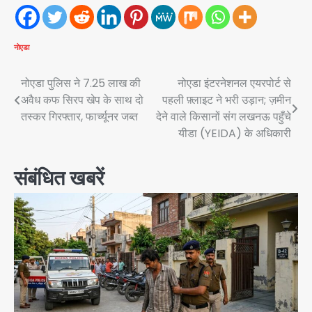
नोएडा
Post
नोएडा पुलिस ने 7.25 लाख की
नोएडा इंटरनेशनल एयरपोर्ट से
अवैध कफ सिरप खेप के साथ दो
पहली फ़्लाइट ने भरी उड़ान; ज़मीन
navigation
तस्कर गिरफ्तार, फार्च्यूनर जब्त
देने वाले किसानों संग लखनऊ पहुँचे
यीडा (YEIDA) के अधिकारी
संबंधित खबरें