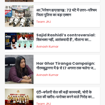
3
आॅपरेशन ह्यप्रहारह्ण : 72 घंटे में उत्तर-पश्चिम
जिला पुलिस का बड़ा एक्शन
Team JHJ
4
Sajid Rashidi’s controversial:
शिवभक्त नहीं, आतंकवादी हैं’, मौलाना का
कांवड़ियों पर विवादित बयान, BJP विधायक ने
Avinash Kumar
कराई FIR, NSA की मांग
5
Har Ghar Tiranga Campaign:
गौतमबुद्धनगर में 9 से 17 अगस्त तक चलेगा जन-
जागरूकता महाअभियान, डीएम ने की समीक्षा
Avinash Kumar
बैठक
1
एंटी-बर्गलरी सेल की बड़ी कामयाबी, चोरी के
माल की खरीद-फरोख्त करने वाले गिरोह का
भंडाफोड़
Team JHJ