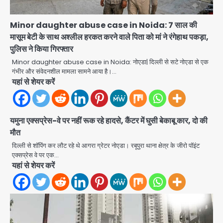
Minor daughter abuse case in Noida: 7 साल की
मासूम बेटी के साथ अश्लील हरकत करने वाले पिता को मां ने रंगेहाथ पकड़ा,
पुलिस ने किया गिरफ्तार
Minor daughter abuse case in Noida: नोएडा| दिल्ली से सटे नोएडा से एक
गंभीर और संवेदनशील मामला सामने आया है।…
एंटी-बर्गलरी सेल की बड़ी कामयाबी, चोरी के
यहां से शेयर करें
माल की खरीद-फरोख्त करने वाले गिरोह का
भंडाफोड़
Team JHJ
2
यमुना एक्सप्रेस-वे पर नहीं रूक रहे हादसे, कैंटर में घुसी बेकाबू कार, दो की
सरकारी भर्ती परीक्षाओं में नकल कराने वाले
मौत
अंतरराज्यीय गिरोह का भंडाफोड़, मास्टरमाइंड
दिल्ली से शॉपिंग कर लौट रहे थे आगरा ग्रेटर नोएडा। रबूपुरा थाना क्षेत्र के जीरो पॉइंट
समेत 7 गिरफ्तार
एक्सप्रेस वे पर एक…
Team JHJ
यहां से शेयर करें
3
आॅपरेशन ह्यप्रहारह्ण : 72 घंटे में उत्तर-पश्चिम
जिला पुलिस का बड़ा एक्शन
Team JHJ
4