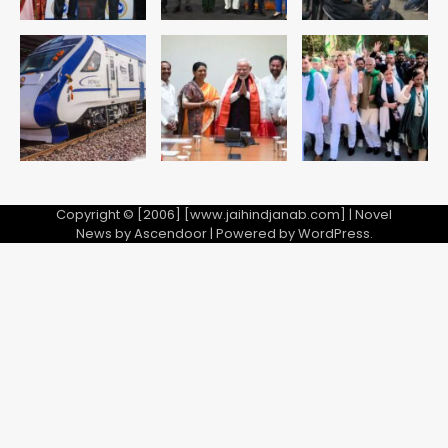
Copyright © [2006] [www.jaihindjanab.com] | Novel
News by
Ascendoor
| Powered by
WordPress
.