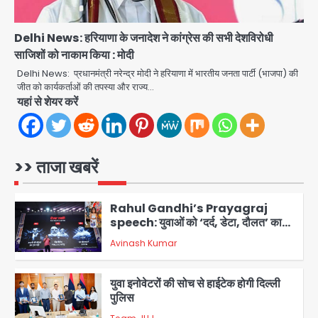
Team JHJ
4
Delhi News: हरियाणा के जनादेश ने कांग्रेस की सभी देशविरोधी
साजिशों को नाकाम किया : मोदी
एयरपोर्ट का फर्जी कर्मचारी बनकर 3 लाख
उड़ाए, अब पहुंचा सलाखों के पीछे
Delhi News: प्रधानमंत्री नरेन्द्र मोदी ने हरियाणा में भारतीय जनता पार्टी (भाजपा) की
जीत को कार्यकर्ताओं की तपस्या और राज्य…
Team JHJ
यहां से शेयर करें
5
Noida Sector-49: सेक्टर-49 में 18
साल की मेड ने की खुदकुशी, शरीर पर नहीं मिली
कोई बाहरी
>> ताजा खबरें
Avinash Kumar
1
Rahul Gandhi’s Prayagraj
speech: युवाओं को ‘दर्द, डेटा, दौलत’ का
संदेश, बीजेपी का वार
Avinash Kumar
2
युवा इनोवेटरों की सोच से हाईटेक होगी दिल्ली
पुलिस