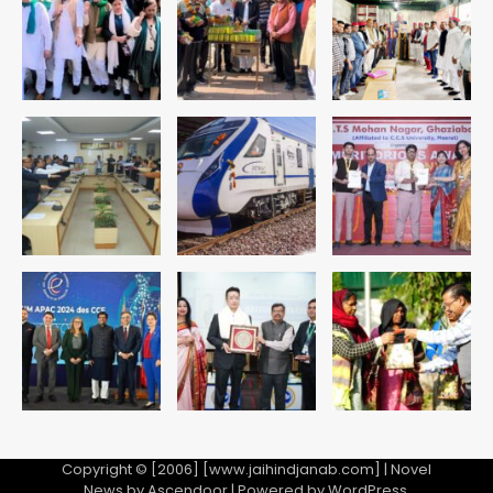
युवा इनोवेटरों की सोच से हाईटेक होगी दिल्ली
पुलिस
Team JHJ
3
सुदर्शन शक्ति-वी अभ्यास में मॉक आॅपरेशन
Team JHJ
4
एयरपोर्ट का फर्जी कर्मचारी बनकर 3 लाख
उड़ाए, अब पहुंचा सलाखों के पीछे
Team JHJ
5
Copyright © [2006] [www.jaihindjanab.com] | Novel
News by
Ascendoor
| Powered by
WordPress
.