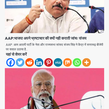
AAP:भाजपा अपने भ्रष्टाचार की क्यों नही कराती जांचः संजय
AAP: आम आदमी पार्टी के नेता और राज्यसभा सांसद संजय सिंह ने केंद्र में सत्तारूढ़ बीजेपी
पर सवाल उठाया है…
Rahul Gandhi’s Prayagraj
यहां से शेयर करें
speech: युवाओं को ‘दर्द, डेटा, दौलत’ का
संदेश, बीजेपी का वार
Avinash Kumar
2
युवा इनोवेटरों की सोच से हाईटेक होगी दिल्ली
पुलिस
Team JHJ
3
सुदर्शन शक्ति-वी अभ्यास में मॉक आॅपरेशन