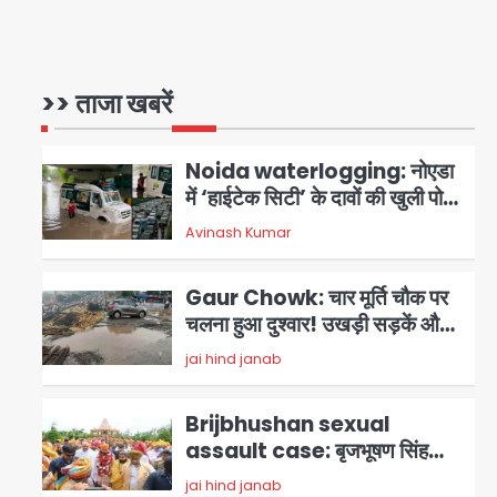
जलाई, NH-30 जाम
Ranchi News: AISA अध्यक्ष
नेहा बोरा पर स्याही फेंकने का आरोप,
ABVP कार्यकर्ताओं पर एक्शन; हेमंत
>> ताजा खबरें
Avinash Kumar
1
सोरेन ने दी प्रतिक्रिया
Noida waterlogging: नोएडा
में ‘हाईटेक सिटी’ के दावों की खुली पोल,
सेक्टर-95 अंडरपास में 3-4 फीट
Avinash Kumar
2
भरा पानी, आधे घंटे तक फंसी रही
एम्बुलेंस
Gaur Chowk: चार मूर्ति चौक पर
चलना हुआ दुश्वार! उखड़ी सड़कें और
जलभराव बना आफत, अंडरपास पर भी
jai hind janab
3
खतरा
Brijbhushan sexual
assault case: बृजभूषण सिंह
बोले- संसद जरूर लौटूंगा, हुई चरित्र
jai hind janab
4