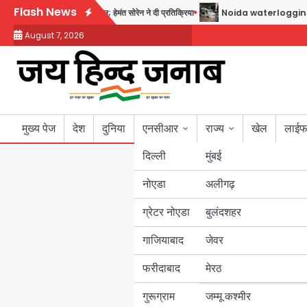
Skip
Flash News
VP कार्यकर्ताओं पर एक्शन; हेमंत सोरेन ने दी प्रतिक्रिया
Noida waterlogging: नोएडा में ‘
to
August 7, 2026
content
मुख्य पेज
देश
दुनिया
एनसीआर
राज्य
खेल
लाईफ
दिल्ली
मुंबई
नोएडा
उत्तर प्रदेश
अलीगढ़
ग्रेटर नोएडा
बुलंदशहर
बिहार
गाजियाबाद
जेवर
पंजाब
फरीदाबाद
मेरठ
हरियाणा
गुरूग्राम
जम्मू कश्मीर