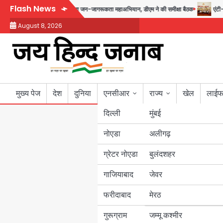
Skip
Flash News
 से 17 अगस्त तक चलेगा जन-जागरूकता महाअभियान, डीएम ने की समीक्षा बैठक
एंटी-बर्ग
to
August 8, 2026
content
मुख्य पेज
देश
दुनिया
एनसीआर
राज्य
खेल
लाईफ
दिल्ली
मुंबई
नोएडा
उत्तर प्रदेश
अलीगढ़
ग्रेटर नोएडा
बुलंदशहर
बिहार
गाजियाबाद
जेवर
पंजाब
फरीदाबाद
मेरठ
हरियाणा
गुरूग्राम
जम्मू कश्मीर