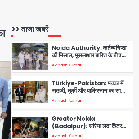
3 स्टार रेटिंग
Felix Hospital Noida:
फेलिक्स हॉस्पिटल और नोएडा लोक मंच
की पहल, अब सिर्फ 30 रुपये में मिलेगी
>> ताजा खबरें
1
Avinash Kumar
का
24 घंटे ऑनलाइन डॉक्टर परामर्श
सुविधा
Noida Authority: कर्तव्यनिष्ठा
की मिसाल, मूसलाधार बारिश के बीच
नोएडा प्राधिकरण ने संभाला मोर्चा,
Avinash Kumar
सेक्टर 105 आरडब्ल्यूए ने जताया
2
आभार
Türkiye-Pakistan: मक्का में
सऊदी, तुर्की और पाकिस्तान का साझा
रक्षा समझौता, जानें इसके मायने
Avinash Kumar
3
Greater Noida
(Badalpur): सरिया लदा कैंटर
अनियंत्रित होकर घुसा किराना दुकान
Avinash Kumar
4