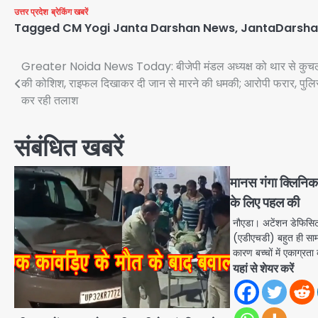
उत्तर प्रदेश
ब्रेकिंग खबरें
Tagged
CM Yogi Janta Darshan News
,
JantaDarsh
Post
Greater Noida News Today: बीजेपी मंडल अध्यक्ष को थार से कुच
की कोशिश, राइफल दिखाकर दी जान से मारने की धमकी; आरोपी फरार, पुल
navigation
कर रही तलाश
संबंधित खबरें
मानस गंगा क्लिनि
के लिए पहल की
नौएडा। अटेंशन डेफिसिट
(एडीएचडी) बहुत ही साम
कारण बच्चों में एकाग्रत
यहां से शेयर करें