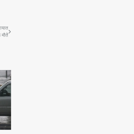
तायात
 मौतें