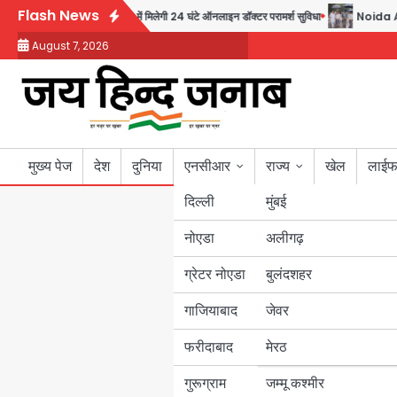
Skip
Flash News
ब सिर्फ 30 रुपये में मिलेगी 24 घंटे ऑनलाइन डॉक्टर परामर्श सुविधा
Noida Authority: कर्
to
August 7, 2026
content
मुख्य पेज
देश
दुनिया
एनसीआर
राज्य
खेल
लाईफ
दिल्ली
मुंबई
नोएडा
उत्तर प्रदेश
अलीगढ़
ग्रेटर नोएडा
बुलंदशहर
बिहार
गाजियाबाद
जेवर
पंजाब
फरीदाबाद
मेरठ
हरियाणा
गुरूग्राम
जम्मू कश्मीर