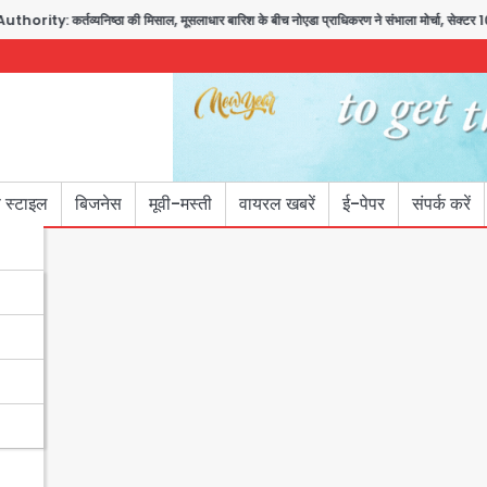
तव्यनिष्ठा की मिसाल, मूसलाधार बारिश के बीच नोएडा प्राधिकरण ने संभाला मोर्चा, सेक्टर 105 आरडब्ल्
 स्टाइल
बिजनेस
मूवी-मस्ती
वायरल खबरें
ई-पेपर
संपर्क करें