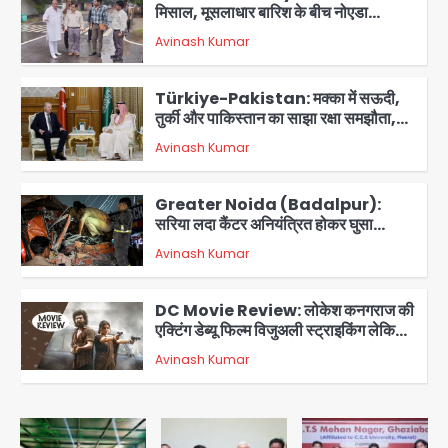
मिसाल, मूसलाधार बारिश के बीच नोएडा
प्राधिकरण ने संभाला मोर्चा, सेक्टर 105
Avinash Kumar
आरडब्ल्यूए ने जताया आभार
2
Türkiye-Pakistan: मक्का में सऊदी,
तुर्की और पाकिस्तान का साझा रक्षा समझौता,
जानें इसके मायने
Avinash Kumar
3
Greater Noida (Badalpur):
सरिया लदा कैंटर अनियंत्रित होकर घुसा
किराना दुकान में , ड्राइवर की मौत
Avinash Kumar
4
DC Movie Review: लोकेश कनगराज की
एक्टिंग डेब्यू फिल्म विजुअली स्ट्राइकिंग लेकिन
स्क्रीनप्ले में कमजोर, लेकिन कहानी अधूरी रह
Avinash Kumar
5
गई, 3 स्टार रेटिंग
Felix Hospital Noida: फेलिक्स
हॉस्पिटल और नोएडा लोक मंच की पहल, अब