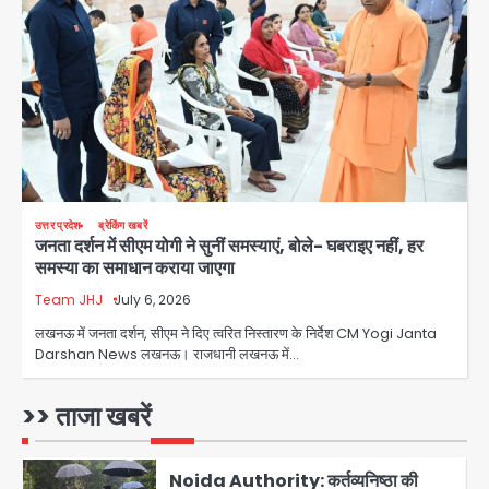
Türkiye-Pakistan: मक्का में सऊदी,
तुर्की और पाकिस्तान का साझा रक्षा समझौता,
जानें इसके मायने
Avinash Kumar
3
Greater Noida (Badalpur):
सरिया लदा कैंटर अनियंत्रित होकर घुसा
किराना दुकान में , ड्राइवर की मौत
Avinash Kumar
4
उत्तर प्रदेश
ब्रेकिंग खबरें
जनता दर्शन में सीएम योगी ने सुनीं समस्याएं, बोले- घबराइए नहीं, हर
DC Movie Review: लोकेश कनगराज की
समस्या का समाधान कराया जाएगा
एक्टिंग डेब्यू फिल्म विजुअली स्ट्राइकिंग लेकिन
स्क्रीनप्ले में कमजोर, लेकिन कहानी अधूरी रह
Team JHJ
July 6, 2026
Avinash Kumar
5
गई, 3 स्टार रेटिंग
लखनऊ में जनता दर्शन, सीएम ने दिए त्वरित निस्तारण के निर्देश CM Yogi Janta
Darshan News लखनऊ। राजधानी लखनऊ में…
Felix Hospital Noida: फेलिक्स
हॉस्पिटल और नोएडा लोक मंच की पहल, अब
सिर्फ 30 रुपये में मिलेगी 24 घंटे ऑनलाइन
>> ताजा खबरें
Avinash Kumar
1
डॉक्टर परामर्श सुविधा
Noida Authority: कर्तव्यनिष्ठा की