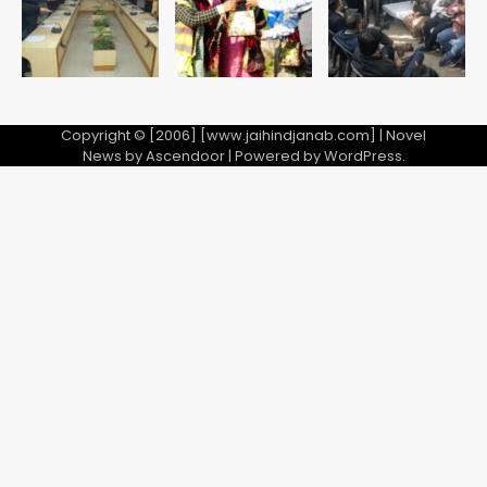
5
गई, 3 स्टार रेटिंग
Copyright © [2006] [www.jaihindjanab.com] | Novel
News by
Ascendoor
| Powered by
WordPress
.