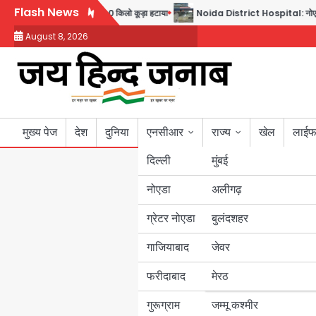
Skip
Flash News
चलाया सफाई अभियान, 160 किलो कूड़ा हटाया
Noida District Hospital: नोएडा जिला अस्पताल में
to
August 8, 2026
content
मुख्य पेज
देश
दुनिया
एनसीआर
राज्य
खेल
लाईफ
दिल्ली
मुंबई
नोएडा
उत्तर प्रदेश
अलीगढ़
ग्रेटर नोएडा
बुलंदशहर
बिहार
गाजियाबाद
जेवर
पंजाब
फरीदाबाद
मेरठ
हरियाणा
गुरूग्राम
जम्मू कश्मीर