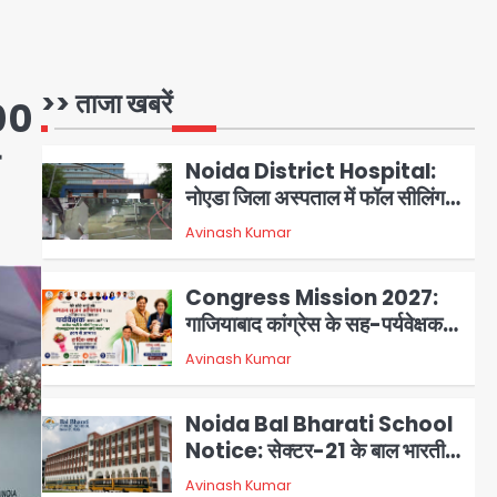
Noida Sector 105: हाई कोर्ट
जज व पूर्व कैबिनेट सेक्रेटरी ने बच्चों
संग चलाया सफाई अभियान, 160
Avinash Kumar
1
किलो कूड़ा हटाया
>> ताजा खबरें
200
Noida District Hospital:
नोएडा जिला अस्पताल में फॉल सीलिंग
गिरी, गायनो OT गैलरी में बड़ा हादसा
Avinash Kumar
2
टला; मरीजों की सुरक्षा पर उठे सवाल
Congress Mission 2027:
गाजियाबाद कांग्रेस के सह-पर्यवेक्षक
बने सतेन्द्र शर्मा, गौतमबुद्धनगर नेताओं
Avinash Kumar
3
ने जताया आभार
Noida Bal Bharati School
Notice: सेक्टर-21 के बाल भारती
स्कूल में बिना खिड़की-वेंटिलेशन
Avinash Kumar
4
बेसमेंट में चल रही थी 8वीं की क्लास,
NCPCR की शिकायत पर भेजा