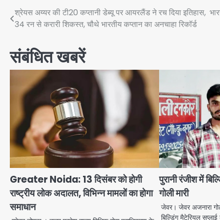
Post
श्रेयस अय्यर की टी20 कप्तानी डेब्यू पर आयरलैंड ने रच दिया इतिहास, भा
34 रन से करारी शिकस्त, चौथे भारतीय कप्तान का अनचाहा रिकॉर्ड
navigation
संबंधित खबरें
Greater Noida: 13 दिसंबर को होगी
पुरानी रंजीश में बि
राष्ट्रीय लोक अदालत, विभिन्न मामलों का होगा
गोली मारी
समाधान
जेवर। जेवर अजनारा गो
बिल्डिंग मैटेरियल सप्ला