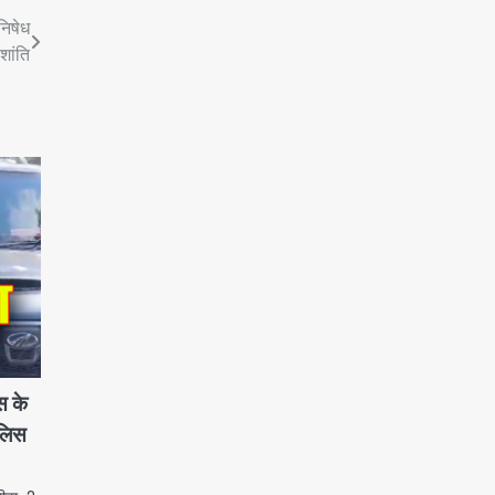
निषेध
शांति
स के
ुलिस