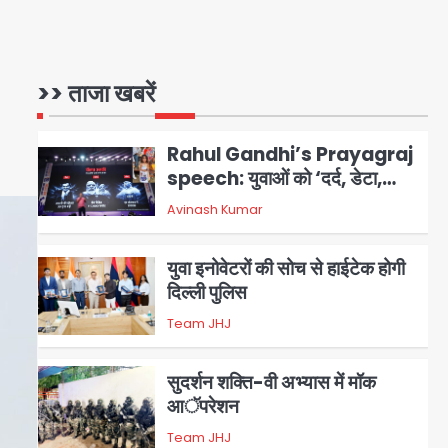
Rahul Gandhi’s Prayagraj
speech: युवाओं को ‘दर्द, डेटा,
>> ताजा खबरें
दौलत’ का संदेश, बीजेपी का वार
Avinash Kumar
2
युवा इनोवेटरों की सोच से हाईटेक होगी
दिल्ली पुलिस
Team JHJ
3
सुदर्शन शक्ति-वी अभ्यास में मॉक
आॅपरेशन
Team JHJ
4
एयरपोर्ट का फर्जी कर्मचारी बनकर 3
लाख उड़ाए, अब पहुंचा सलाखों के पीछे
Team JHJ