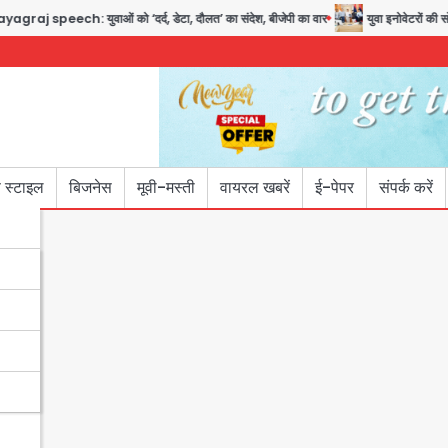
 युवाओं को ‘दर्द, डेटा, दौलत’ का संदेश, बीजेपी का वार
युवा इनोवेटरों की सोच से हाईट
 स्टाइल
बिजनेस
मूवी-मस्ती
वायरल खबरें
ई-पेपर
संपर्क करें