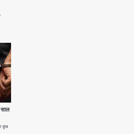
ढ साल
र कुछ