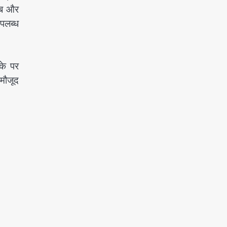
रीब और
उपलब्ध
के पर
 मौजूद