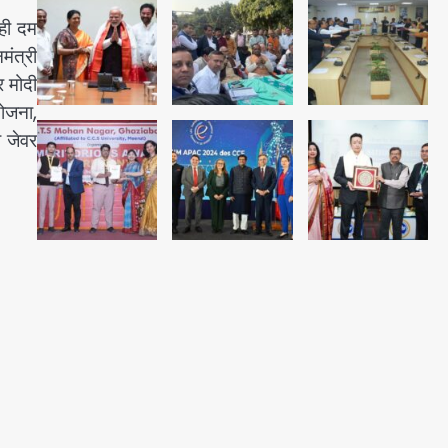
Team JHJ
4
ही दम
मंत्री
एयरपोर्ट का फर्जी कर्मचारी बनकर 3
र मोदी
लाख उड़ाए, अब पहुंचा सलाखों के पीछे
ोजना,
Team JHJ
5
ा जेवर