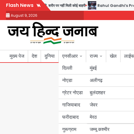
Skip
Flash News
ी मेड ने की खुदकुशी, शरीर पर नहीं मिली कोई बाहरी
Rahul Gandhi’s Prayagraj speech:
to
August 9, 2026
content
मुख्य पेज
देश
दुनिया
एनसीआर
राज्य
खेल
लाईफ
दिल्ली
मुंबई
नोएडा
उत्तर प्रदेश
अलीगढ़
ग्रेटर नोएडा
बुलंदशहर
बिहार
गाजियाबाद
जेवर
पंजाब
फरीदाबाद
मेरठ
हरियाणा
गुरूग्राम
जम्मू कश्मीर