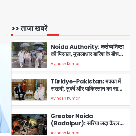
3 स्टार रेटिंग
Felix Hospital Noida:
फेलिक्स हॉस्पिटल और नोएडा लोक मंच
की पहल, अब सिर्फ 30 रुपये में मिलेगी
>> ताजा खबरें
1
Avinash Kumar
24 घंटे ऑनलाइन डॉक्टर परामर्श
सुविधा
Noida Authority: कर्तव्यनिष्ठा
की मिसाल, मूसलाधार बारिश के बीच
नोएडा प्राधिकरण ने संभाला मोर्चा,
Avinash Kumar
सेक्टर 105 आरडब्ल्यूए ने जताया
2
आभार
Türkiye-Pakistan: मक्का में
सऊदी, तुर्की और पाकिस्तान का साझा
रक्षा समझौता, जानें इसके मायने
Avinash Kumar
3
Greater Noida
(Badalpur): सरिया लदा कैंटर
अनियंत्रित होकर घुसा किराना दुकान
Avinash Kumar
4