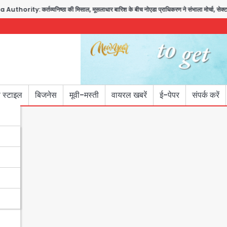
ity: कर्तव्यनिष्ठा की मिसाल, मूसलाधार बारिश के बीच नोएडा प्राधिकरण ने संभाला मोर्चा, सेक्टर 105
 स्टाइल
बिजनेस
मूवी-मस्ती
वायरल खबरें
ई-पेपर
संपर्क करें