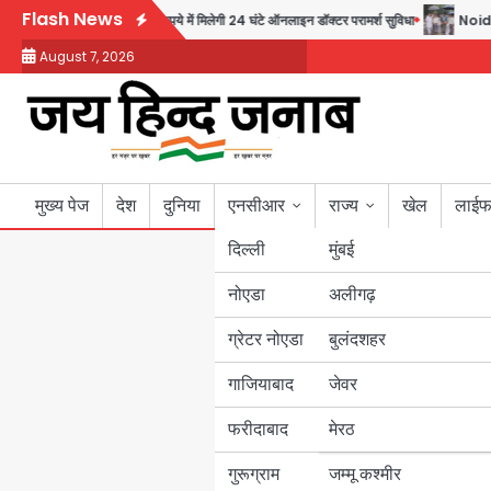
Skip
Flash News
 पहल, अब सिर्फ 30 रुपये में मिलेगी 24 घंटे ऑनलाइन डॉक्टर परामर्श सुविधा
Noida Author
to
August 7, 2026
content
मुख्य पेज
देश
दुनिया
एनसीआर
राज्य
खेल
लाईफ
दिल्ली
मुंबई
नोएडा
उत्तर प्रदेश
अलीगढ़
ग्रेटर नोएडा
बुलंदशहर
बिहार
गाजियाबाद
जेवर
पंजाब
फरीदाबाद
मेरठ
हरियाणा
गुरूग्राम
जम्मू कश्मीर