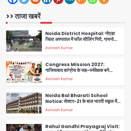
कैबिनेट सेक्रेटरी ने बच्चों संग चलाया सफाई
अभियान, 160 किलो कूड़ा हटाया
Avinash Kumar
1
>> ताजा खबरें
Noida District Hospital: नोएडा
जिला अस्पताल में फॉल सीलिंग गिरी, गायनो
OT गैलरी में बड़ा हादसा टला; मरीजों की सुरक्षा
Avinash Kumar
पर उठे सवाल
2
Congress Mission 2027:
गाजियाबाद कांग्रेस के सह-पर्यवेक्षक बने
सतेन्द्र शर्मा, गौतमबुद्धनगर नेताओं ने जताया
Avinash Kumar
आभार
3
Noida Bal Bharati School
Notice: सेक्टर-21 के बाल भारती स्कूल में
बिना खिड़की-वेंटिलेशन बेसमेंट में चल रही थी
Avinash Kumar
8वीं की क्लास, NCPCR की शिकायत पर
4
भेजा नोटिस
Rahul Gandhi Prayagraj Visit:
राहुल गांधी प्रयागराज पहुंचे, साथ में प्रियंका की